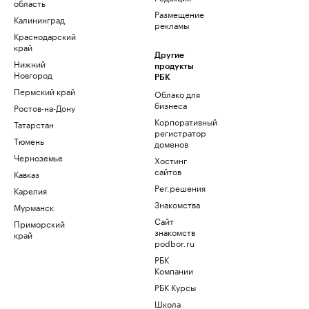
область
Размещение
Калининград
рекламы
Краснодарский
край
Другие
Нижний
продукты
Новгород
РБК
Пермский край
Облако для
бизнеса
Ростов-на-Дону
Корпоративный
Татарстан
регистратор
Тюмень
доменов
Черноземье
Хостинг
сайтов
Кавказ
Рег.решения
Карелия
Знакомства
Мурманск
Сайт
Приморский
знакомств
край
podbor.ru
РБК
Компании
РБК Курсы
Школа