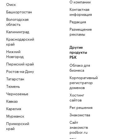
О компании
Омск
Контактная
Башкортостан
информация
Вологодская
Редакция
область
Размещение
Калининград
рекламы
Краснодарский
край
Другие
Нижний
продукты
Новгород
РБК
Пермский край
Облако для
бизнеса
Ростов-на-Дону
Корпоративный
Татарстан
регистратор
Тюмень
доменов
Черноземье
Хостинг
сайтов
Кавказ
Рег.решения
Карелия
Знакомства
Мурманск
Сайт
Приморский
знакомств
край
podbor.ru