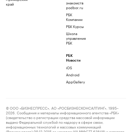
знакомств
край
podbor.ru
РБК
Компании
РБК Курсы
Школа
управления
РБК
РБК
Новости
iOS
Android
AppGallery
© ООО «БИЗНЕСПРЕСС», АО «РОСБИЗНЕСКОНСАЛТИНГ», 1995–
2026. Сообщения и материалы информационного агентства «РБК»
(свидетельство о регистрации средства массовой информации
выдано Федеральной службой по надзору в сфере связи,
информационных технологий и массовых коммуникаций
(Роскомнадзор) 09.12.2015 за номером ИА №ФС77-63848) и сетевого