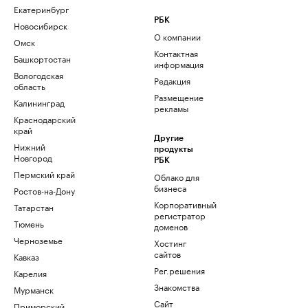
Екатеринбург
РБК
Новосибирск
О компании
Омск
Контактная
Башкортостан
информация
Вологодская
Редакция
область
Размещение
Калининград
рекламы
Краснодарский
край
Другие
Нижний
продукты
Новгород
РБК
Пермский край
Облако для
бизнеса
Ростов-на-Дону
Корпоративный
Татарстан
регистратор
Тюмень
доменов
Черноземье
Хостинг
сайтов
Кавказ
Рег.решения
Карелия
Знакомства
Мурманск
Сайт
Приморский