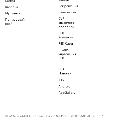
Кавказ
Рег.решения
Карелия
Знакомства
Мурманск
Сайт
Приморский
знакомств
край
podbor.ru
РБК
Компании
РБК Курсы
Школа
управления
РБК
РБК
Новости
iOS
Android
AppGallery
© ООО «БИЗНЕСПРЕСС», АО «РОСБИЗНЕСКОНСАЛТИНГ», 1995–