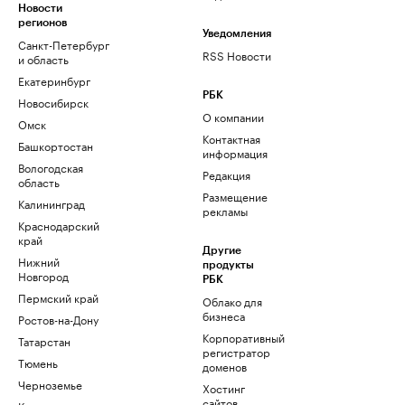
Новости
регионов
Уведомления
Санкт-Петербург
RSS Новости
и область
Екатеринбург
РБК
Новосибирск
О компании
Омск
Контактная
Башкортостан
информация
Вологодская
Редакция
область
Размещение
Калининград
рекламы
Краснодарский
край
Другие
Нижний
продукты
Новгород
РБК
Пермский край
Облако для
бизнеса
Ростов-на-Дону
Корпоративный
Татарстан
регистратор
Тюмень
доменов
Черноземье
Хостинг
сайтов