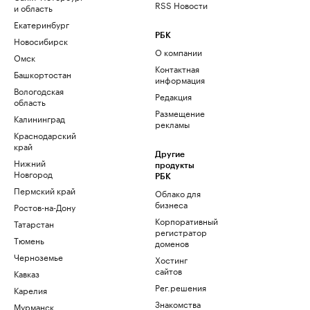
RSS Новости
и область
Екатеринбург
РБК
Новосибирск
О компании
Омск
Контактная
Башкортостан
информация
Вологодская
Редакция
область
Размещение
Калининград
рекламы
Краснодарский
край
Другие
Нижний
продукты
Новгород
РБК
Пермский край
Облако для
бизнеса
Ростов-на-Дону
Корпоративный
Татарстан
регистратор
Тюмень
доменов
Черноземье
Хостинг
сайтов
Кавказ
Рег.решения
Карелия
Знакомства
Мурманск