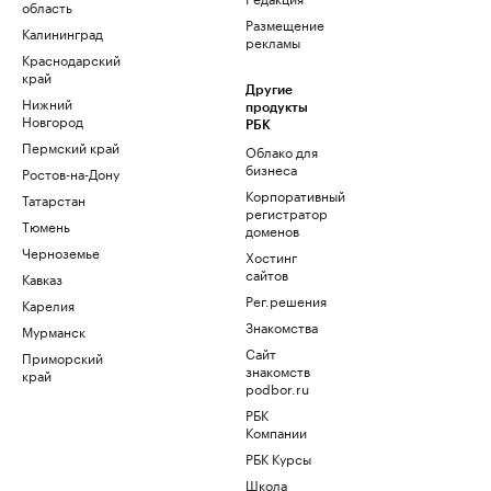
область
Размещение
Калининград
рекламы
Краснодарский
край
Другие
Нижний
продукты
Новгород
РБК
Пермский край
Облако для
бизнеса
Ростов-на-Дону
Корпоративный
Татарстан
регистратор
Тюмень
доменов
Черноземье
Хостинг
сайтов
Кавказ
Рег.решения
Карелия
Знакомства
Мурманск
Сайт
Приморский
знакомств
край
podbor.ru
РБК
Компании
РБК Курсы
Школа