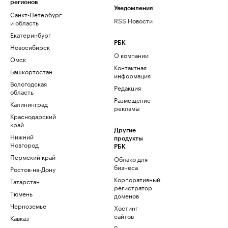
регионов
Уведомления
Санкт-Петербург
RSS Новости
и область
Екатеринбург
РБК
Новосибирск
О компании
Омск
Контактная
Башкортостан
информация
Вологодская
Редакция
область
Размещение
Калининград
рекламы
Краснодарский
край
Другие
Нижний
продукты
Новгород
РБК
Пермский край
Облако для
бизнеса
Ростов-на-Дону
Корпоративный
Татарстан
регистратор
Тюмень
доменов
Черноземье
Хостинг
сайтов
Кавказ
Рег.решения