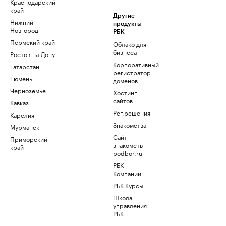
Краснодарский
край
Другие
Нижний
продукты
Новгород
РБК
Пермский край
Облако для
бизнеса
Ростов-на-Дону
Корпоративный
Татарстан
регистратор
Тюмень
доменов
Черноземье
Хостинг
сайтов
Кавказ
Рег.решения
Карелия
Знакомства
Мурманск
Сайт
Приморский
знакомств
край
podbor.ru
РБК
Компании
РБК Курсы
Школа
управления
РБК