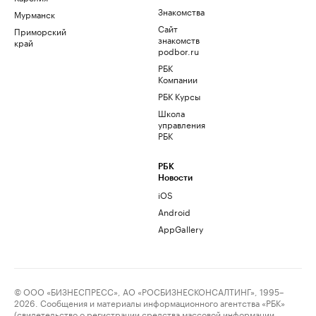
Знакомства
Мурманск
Сайт
Приморский
знакомств
край
podbor.ru
РБК
Компании
РБК Курсы
Школа
управления
РБК
РБК
Новости
iOS
Android
AppGallery
© ООО «БИЗНЕСПРЕСС», АО «РОСБИЗНЕСКОНСАЛТИНГ», 1995–
2026. Сообщения и материалы информационного агентства «РБК»
(свидетельство о регистрации средства массовой информации