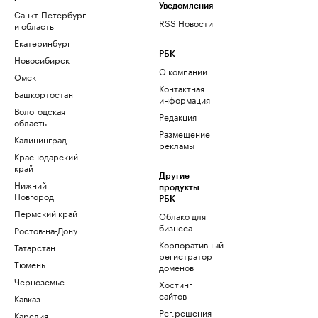
Уведомления
Санкт-Петербург
RSS Новости
и область
Екатеринбург
РБК
Новосибирск
О компании
Омск
Контактная
Башкортостан
информация
Вологодская
Редакция
область
Размещение
Калининград
рекламы
Краснодарский
край
Другие
Нижний
продукты
Новгород
РБК
Пермский край
Облако для
бизнеса
Ростов-на-Дону
Корпоративный
Татарстан
регистратор
Тюмень
доменов
Черноземье
Хостинг
сайтов
Кавказ
Рег.решения
Карелия