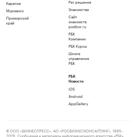
Рег.решения
Карелия
Знакомства
Мурманск
Сайт
Приморский
знакомств
край
podbor.ru
РБК
Компании
РБК Курсы
Школа
управления
РБК
РБК
Новости
iOS
Android
AppGallery
© ООО «БИЗНЕСПРЕСС», АО «РОСБИЗНЕСКОНСАЛТИНГ», 1995–
2026. Сообщения и материалы информационного агентства «РБК»