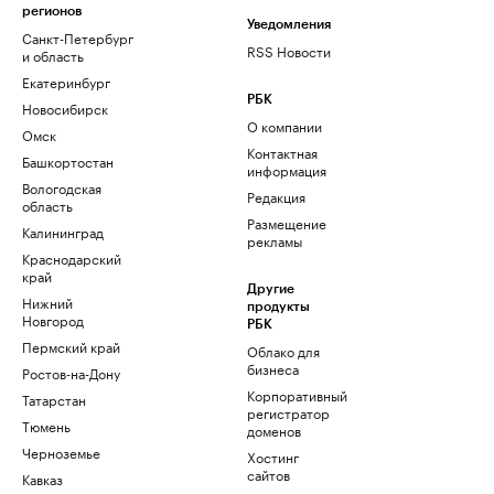
регионов
Уведомления
Санкт-Петербург
RSS Новости
и область
Екатеринбург
РБК
Новосибирск
О компании
Омск
Контактная
Башкортостан
информация
Вологодская
Редакция
область
Размещение
Калининград
рекламы
Краснодарский
край
Другие
Нижний
продукты
Новгород
РБК
Пермский край
Облако для
бизнеса
Ростов-на-Дону
Корпоративный
Татарстан
регистратор
Тюмень
доменов
Черноземье
Хостинг
сайтов
Кавказ