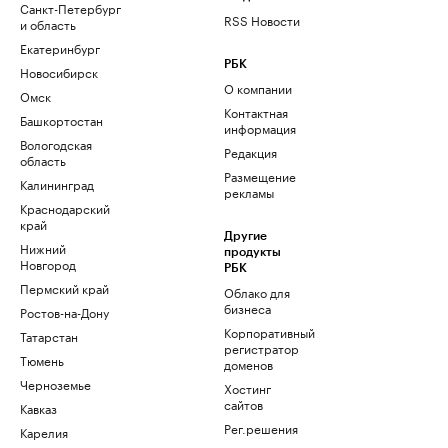
Санкт-Петербург
RSS Новости
и область
Екатеринбург
РБК
Новосибирск
О компании
Омск
Контактная
Башкортостан
информация
Вологодская
Редакция
область
Размещение
Калининград
рекламы
Краснодарский
край
Другие
Нижний
продукты
Новгород
РБК
Пермский край
Облако для
бизнеса
Ростов-на-Дону
Корпоративный
Татарстан
регистратор
Тюмень
доменов
Черноземье
Хостинг
сайтов
Кавказ
Рег.решения
Карелия