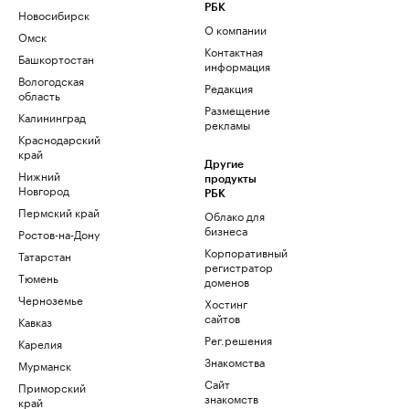
РБК
Новосибирск
О компании
Омск
Контактная
Башкортостан
информация
Вологодская
Редакция
область
Размещение
Калининград
рекламы
Краснодарский
край
Другие
Нижний
продукты
Новгород
РБК
Пермский край
Облако для
бизнеса
Ростов-на-Дону
Корпоративный
Татарстан
регистратор
Тюмень
доменов
Черноземье
Хостинг
сайтов
Кавказ
Рег.решения
Карелия
Знакомства
Мурманск
Сайт
Приморский
знакомств
край