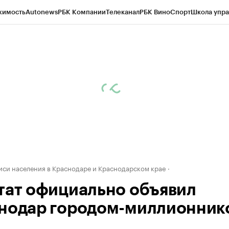
жимость
Autonews
РБК Компании
Телеканал
РБК Вино
Спорт
Школа упра
д
Стиль
Крипто
РБК Бизнес-среда
Дискуссионный клуб
Исследования
К
а контрагентов
Политика
Экономика
Бизнес
Технологии и медиа
Фина
иси населения в Краснодаре и Краснодарском крае
тат официально объявил
нодар городом-миллионник