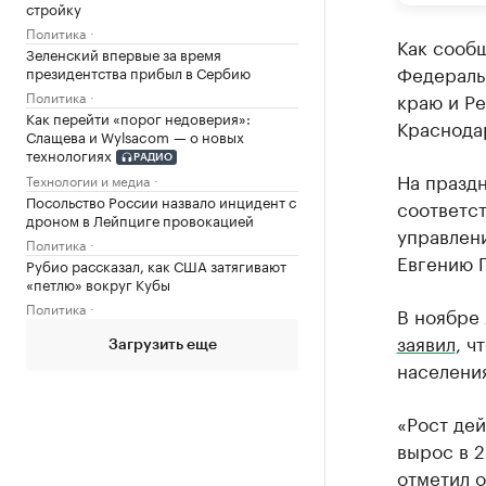
стройку
Политика
Как сообщ
Зеленский впервые за время
Федераль
президентства прибыл в Сербию
Политика
краю и Р
Как перейти «порог недоверия»:
Краснодар
Слащева и Wylsacom — о новых
технологиях
РАДИО
На праздн
Технологии и медиа
Посольство России назвало инцидент с
соответс
дроном в Лейпциге провокацией
управлен
Политика
Евгению 
Рубио рассказал, как США затягивают
«петлю» вокруг Кубы
Политика
В ноябре 
заявил
, ч
Загрузить еще
населения
«Рост дей
вырос в 2
отметил о