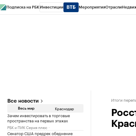
Подписка на РБК
Инвестиции
Мероприятия
Отрасли
Недви
РБК Курсы
РБК Life
Тренды
Визионеры
Национальные проекты
Горо
Газета
Спецпроекты СПб
Конференции СПб
Спецпроекты
Проверк
Итоги переп
Все новости
Краснодар
Весь мир
Росс
Зачем инвестировать в торговые
пространства на первых этажах
Крас
РБК и ПИК Серия плюс
Сенатор США предрек обеднение