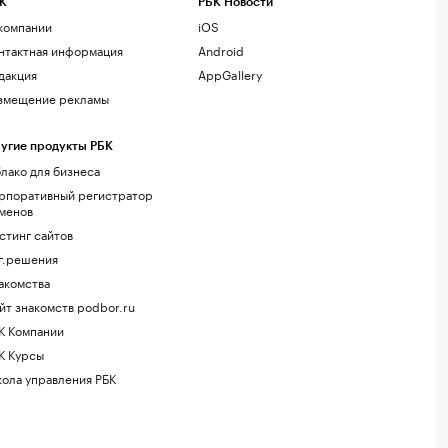
К
РБК Новости
компании
iOS
нтактная информация
Android
дакция
AppGallery
змещение рекламы
угие продукты РБК
лако для бизнеса
рпоративный регистратор
менов
стинг сайтов
г.решения
акомства
йт знакомств podbor.ru
К Компании
К Курсы
ола управления РБК