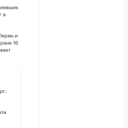
олевших
г в
Пермь и
ране 16
вает
,
рг,
чти