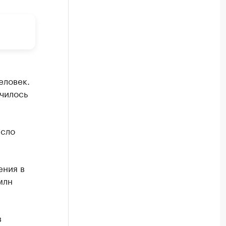
еловек.
чилось
исло
ения в
млн
в