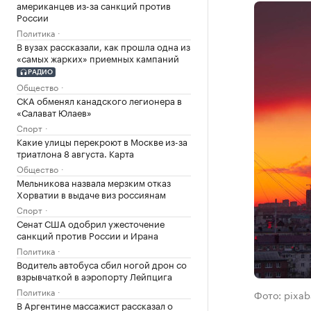
американцев из-за санкций против
России
Политика
В вузах рассказали, как прошла одна из
«самых жарких» приемных кампаний
РАДИО
Общество
СКА обменял канадского легионера в
«Салават Юлаев»
Спорт
Какие улицы перекроют в Москве из-за
триатлона 8 августа. Карта
Общество
Мельникова назвала мерзким отказ
Хорватии в выдаче виз россиянам
Спорт
Сенат США одобрил ужесточение
санкций против России и Ирана
Политика
Водитель автобуса сбил ногой дрон со
взрывчаткой в аэропорту Лейпцига
Политика
Фото: pixa
В Аргентине массажист рассказал о