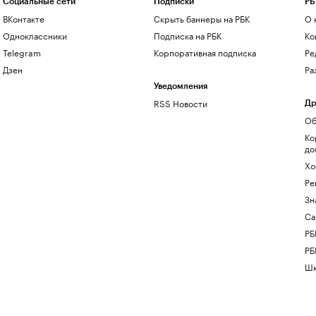
Социальные сети
Подписки
РБ
ВКонтакте
Скрыть баннеры на РБК
О 
Одноклассники
Подписка на РБК
Ко
Telegram
Корпоративная подписка
Ре
Дзен
Ра
Уведомления
RSS Новости
Др
Об
Ко
до
Хо
Ре
Зн
Са
РБ
РБ
Шк