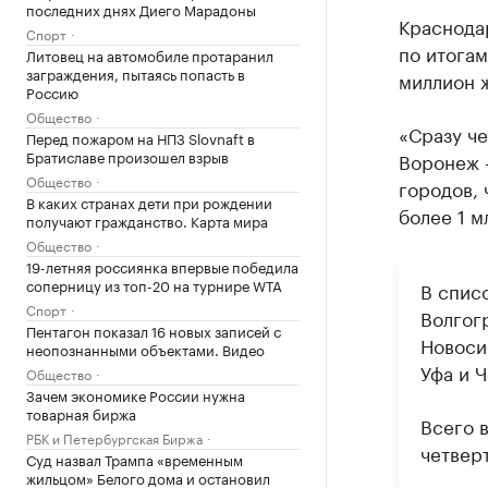
последних днях Диего Марадоны
Краснода
Спорт
по итогам
Литовец на автомобиле протаранил
заграждения, пытаясь попасть в
миллион 
Россию
Общество
«Сразу ч
Перед пожаром на НПЗ Slovnaft в
Братиславе произошел взрыв
Воронеж —
Общество
городов, 
В каких странах дети при рождении
более 1 м
получают гражданство. Карта мира
Общество
19-летняя россиянка впервые победила
соперницу из топ-20 на турнире WTA
В спис
Спорт
Волгог
Пентагон показал 16 новых записей с
Новоси
неопознанными объектами. Видео
Уфа и 
Общество
Зачем экономике России нужна
товарная биржа
Всего 
РБК и Петербургская Биржа
четверт
Суд назвал Трампа «временным
жильцом» Белого дома и остановил