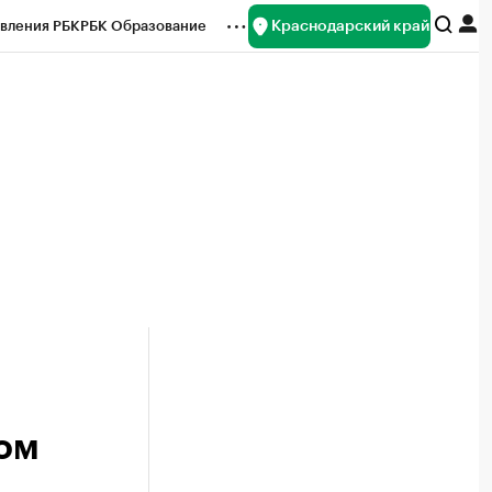
Краснодарский край
вления РБК
РБК Образование
редитные рейтинги
Франшизы
нсы
Рынок наличной валюты
ом