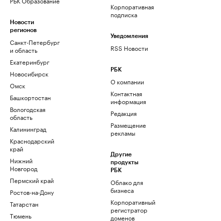
РБК Образование
Корпоративная
подписка
Новости
регионов
Уведомления
Санкт-Петербург
RSS Новости
и область
Екатеринбург
РБК
Новосибирск
О компании
Омск
Контактная
Башкортостан
информация
Вологодская
Редакция
область
Размещение
Калининград
рекламы
Краснодарский
край
Другие
Нижний
продукты
Новгород
РБК
Пермский край
Облако для
бизнеса
Ростов-на-Дону
Корпоративный
Татарстан
регистратор
Тюмень
доменов