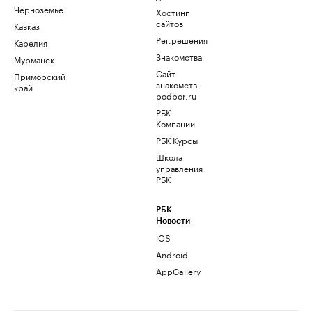
Черноземье
Хостинг
сайтов
Кавказ
Рег.решения
Карелия
Знакомства
Мурманск
Сайт
Приморский
знакомств
край
podbor.ru
РБК
Компании
РБК Курсы
Школа
управления
РБК
РБК
Новости
iOS
Android
AppGallery