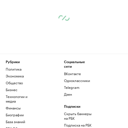
Рубрики
Социальные
сети
Политика
ВКонтакте
Экономика
Одноклассники
Общество
Telegram
Бизнес
Дзен
Технологии и
медиа
Финансы
Подписки
Скрыть баннеры
Биографии
на РБК
База знаний
Подписка на РБК