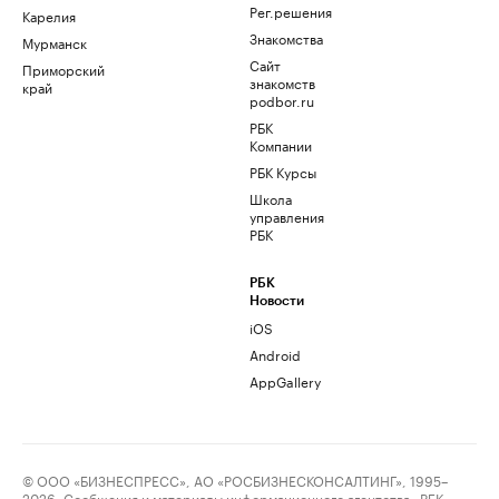
Рег.решения
Карелия
Знакомства
Мурманск
Сайт
Приморский
знакомств
край
podbor.ru
РБК
Компании
РБК Курсы
Школа
управления
РБК
РБК
Новости
iOS
Android
AppGallery
© ООО «БИЗНЕСПРЕСС», АО «РОСБИЗНЕСКОНСАЛТИНГ», 1995–
2026. Сообщения и материалы информационного агентства «РБК»