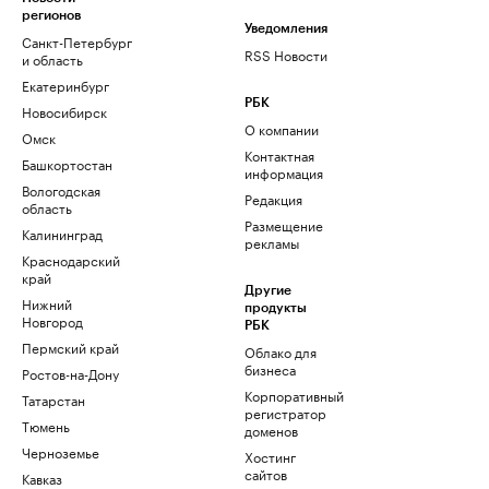
регионов
Уведомления
Санкт-Петербург
RSS Новости
и область
Екатеринбург
РБК
Новосибирск
О компании
Омск
Контактная
Башкортостан
информация
Вологодская
Редакция
область
Размещение
Калининград
рекламы
Краснодарский
край
Другие
Нижний
продукты
Новгород
РБК
Пермский край
Облако для
бизнеса
Ростов-на-Дону
Корпоративный
Татарстан
регистратор
Тюмень
доменов
Черноземье
Хостинг
сайтов
Кавказ