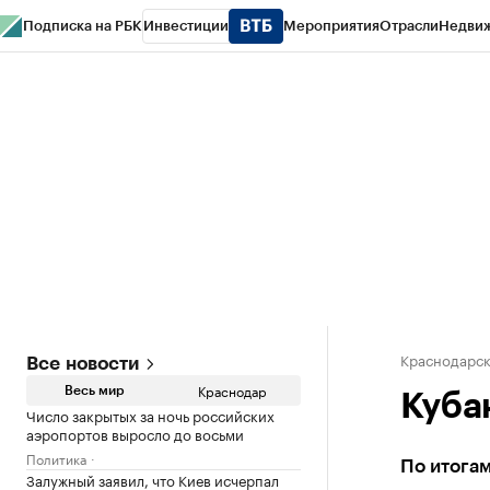
Подписка на РБК
Инвестиции
Мероприятия
Отрасли
Недви
РБК Курсы
РБК Life
Тренды
Визионеры
Национальные проекты
Горо
Газета
Спецпроекты СПб
Конференции СПб
Спецпроекты
Проверк
Краснодарск
Все новости
Краснодар
Весь мир
Куба
Число закрытых за ночь российских
аэропортов выросло до восьми
Политика
По итога
Залужный заявил, что Киев исчерпал