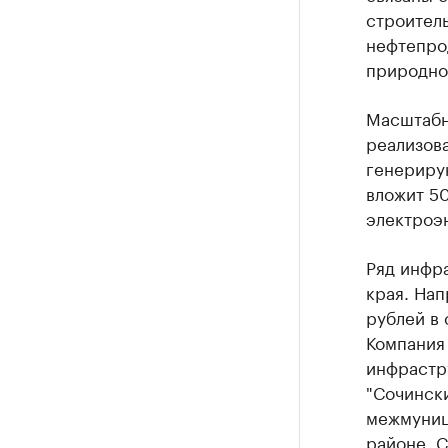
строител
нефтепро
природног
Масштабн
реализова
генериру
вложит 5
электроэн
Ряд инфр
края. На
рублей в
Компания 
инфрастр
"Сочинск
межмуниц
районе. С