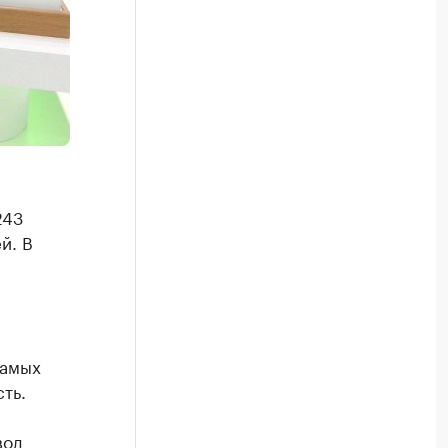
243
й. В
самых
ть.
вод