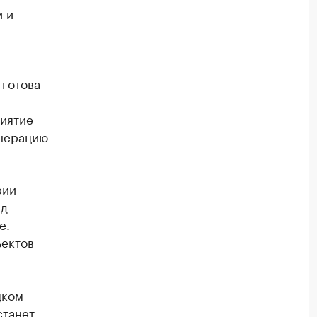
 и
готова
иятие
енерацию
рии
рд
е.
ъектов
цком
станет