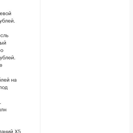
левой
ублей.
сль
ный
го
ублей.
е
блей на
под
.
млн
паний X5