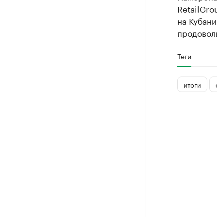
RetailGro
на Кубани
продовол
Теги
итоги