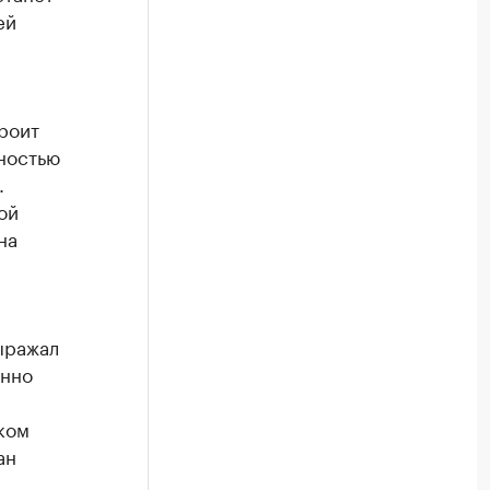
ей
роит
ностью
.
ой
на
ыражал
енно
ком
ан