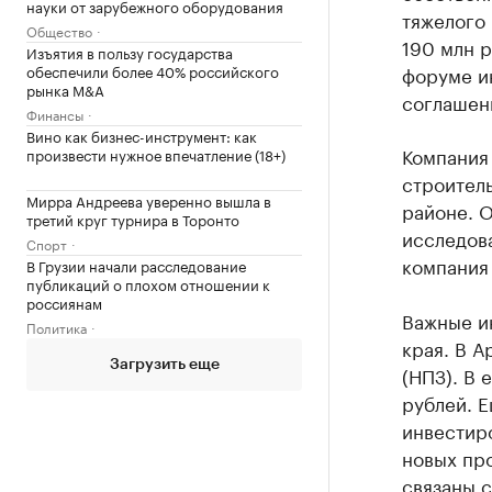
науки от зарубежного оборудования
тяжелого
Общество
190 млн р
Изъятия в пользу государства
обеспечили более 40% российского
форуме и
рынка M&A
соглашени
Финансы
Вино как бизнес-инструмент: как
Компания
произвести нужное впечатление (18+)
строител
Мирра Андреева уверенно вышла в
районе. О
третий круг турнира в Торонто
исследова
Спорт
компания 
В Грузии начали расследование
публикаций о плохом отношении к
россиянам
Важные и
Политика
края. В 
Загрузить еще
(НПЗ). В 
рублей. Е
инвестиро
новых пр
связаны с