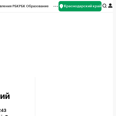
Краснодарский край
вления РБК
РБК Образование
редитные рейтинги
Франшизы
нсы
Рынок наличной валюты
ций
243