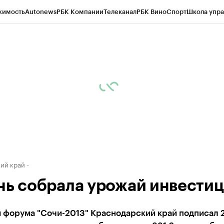
жимость
Autonews
РБК Компании
Телеканал
РБК Вино
Спорт
Школа упра
д
Стиль
Крипто
РБК Бизнес-среда
Дискуссионный клуб
Исследования
К
а контрагентов
Политика
Экономика
Бизнес
Технологии и медиа
Фина
ий край
нь собрала урожай инвести
м форума "Сочи-2013" Краснодарский край подписал 