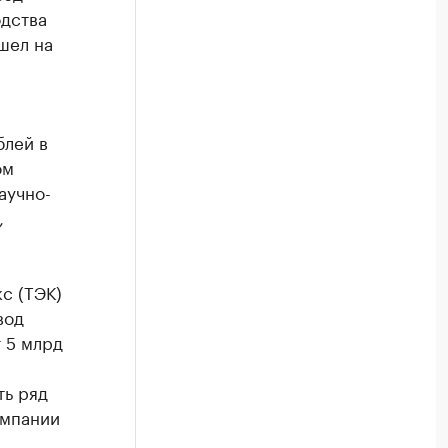
дства
шел на
блей в
ом
аучно-
,
с (ТЭК)
вод
 5 млрд
ть ряд
омпании