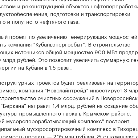
ьством и реконструкцией объектов нефтепереработки
дуктообеспечения, подготовки и транспортировки
о и попутного нефтяного газа.
ый проект по увеличению генерирующих мощностей 
ть компания "Кубаньэнергосбыт". В строительство
ющих источников общей мощностью 900 МВт предпр
0 млрд рублей. Это позволит увеличить суммарную г
ергии на Кубани в 1,5 раза .
аструктурных проектов будет реализован на террито
пример, компания "Новолайнтрейд" инвестирует 3 мл
 строительство очистных сооружений в Новороссийск
"Беркана" направит 1,4 млрд. рублей на создание об
уктуры промышленного парка в Крымском районе.
ий мусороперерабатывающий комплекс" построит
ипальный мусоросортировочный комплекс в Тихоре
тоимость проекта — 205 млн рублей. Этот комплекс 