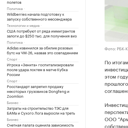
полетов
Политика
Wildberries начала подготовку к
запуску собственного мессенджера
Технологии и медиа
США потребуют от ряда иммигрантов
залоги до $250 тыс. для получения виз
Политика
Adidas извинился за обилие розовых
Фото: РБК-
бутс на ЧМ-26, назвав это совпадением
Спорт
По итога
Игрока «Зенита» госпитализировали
инвестиц
после удара локтем в матче Кубка
России
этом году
Спорт
прошлого
Росстандарт запретил продажу
соглашени
некоторых грузовиков Dongfeng и
Zoomlion
Бизнес
Инвестиц
Затраты на строительство ТЭС для
перспект
БАМа и Сухого Лога выросли на треть
ООО "Арм
Бизнес
Счетная палата оценила зависимость
собственн