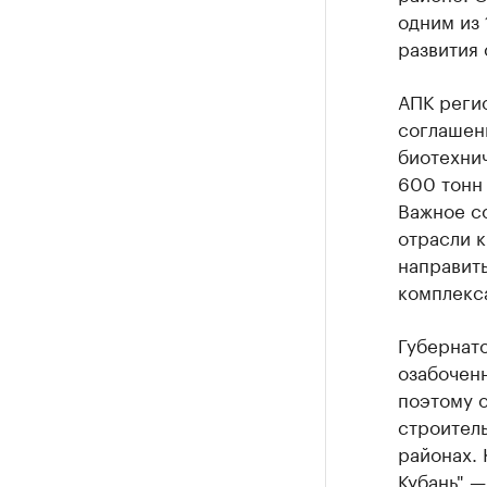
одним из 
развития
АПК реги
соглашен
биотехни
600 тонн 
Важное с
отрасли 
направить
комплекса
Губернат
озабоченн
поэтому 
строител
районах. 
Кубань" —