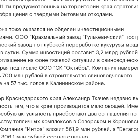
11-ти предусмотренных на территории края стратеги
 обращения с твердыми бытовыми отходами.
она тоже оказался не обделен инвестиционными
иями. ООО "Крахмальный завод "Гулькевичский" пост
ческий завод по глубокой переработке кукурузы мощ
в сутки. Сумма инвестиций составит 3,2 млрд рублей
оглашение на фоне тяжелой ситуации в свиноводческ
края подписало ООО "СК "Октябрь". Компания намере
 700 млн рублей в строительство свиноводческого
 на 57 тыс. голов в Калининском районе.
ор Краснодарского края Александр Ткачев недавно в
ость тем, что в крае производится мало овощей. Им
особую актуальность приобретают два соглашения по
ьству тепличных комплексов в Северском и Кореновс
Компания "Интра" вложит 561,9 млн рублей, а "Бетагр
 306,1 млн рублей соответственно.