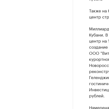
Также на 
центр стр
Миллиард
Кубани. 
центр на 
создание
ООО "Вита
курортно
Новоросси
реконстру
Геленджи
гостиничн
Инвестиц
рублей.
Намерена