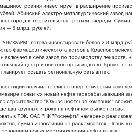
 машиностроения инвестирует в расширение произво
ублей. Абинский электро-металлургический завод на
нвестора для строительства третьей очереди. Сумма
я — 5 млрд. рублей.
 "УНИФАРМ" готова инвестировать более 2,8 млрд ру
ьство фармацевтического кластера в Красноармейск
н включает в себя завод по производству лекарств, н
тельский центр и опытное производство. Кроме того
планирует создать региональную сеть аптек.
нвестиции получил топливно-энергетический комплек
Армавире появится новый нефтеперерабатывающий за
его строительство "Южная нефтяная компания" вложит
ще два крупных игрока на нефтяном рынке готовы
вать в ТЭК. ОАО "НК "Роснефть" намерено реализова
оектов, сумма инвестиций не раскрывается. Планы к
 освоением новых месторождений нефти и газа,