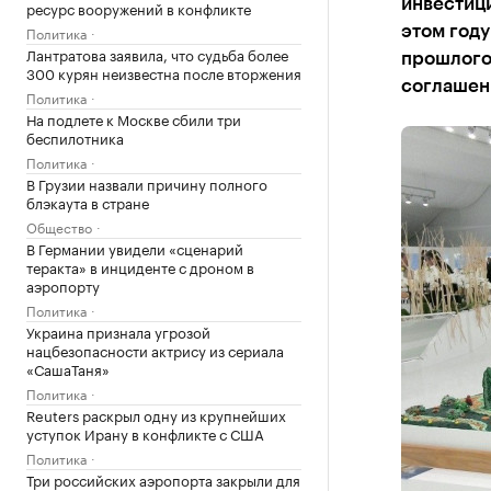
инвестиц
ресурс вооружений в конфликте
Политика
этом году
Лантратова заявила, что судьба более
прошлогод
300 курян неизвестна после вторжения
соглашени
Политика
На подлете к Москве сбили три
беспилотника
Политика
В Грузии назвали причину полного
блэкаута в стране
Общество
В Германии увидели «сценарий
теракта» в инциденте с дроном в
аэропорту
Политика
Украина признала угрозой
нацбезопасности актрису из сериала
«СашаТаня»
Политика
Reuters раскрыл одну из крупнейших
уступок Ирану в конфликте с США
Политика
Три российских аэропорта закрыли для