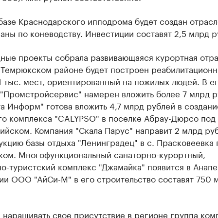
базе Краснодарского ипподрома будет создан отрас
аны по коневодству. Инвестиции составят 2,5 млрд р
ные проекты собрала развивающаяся курортная отра
В Темрюкском районе будет построен реабилитацион
1 тыс. мест, ориентированный на пожилых людей. В е
 "Промстройсервис" намерен вложить более 7 млрд р
 Информ" готова вложить 4,7 млрд рублей в создани
го комплекса "CALYPSO" в поселке Абрау-Дюрсо под
йском. Компания "Скала Парус" направит 2 млрд ру
кцию базы отдыха "Ленинградец" в с. Прасковеевка 
ком. Многофункциональный санаторно-курортный,
о-туристский комплекс "Джамайка" появится в Анапе
ии ООО "АйСи-М" в его строительство составят 750 
 наращивать свое присутствие в регионе группа ком