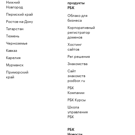
Нижний
продукты
Новгород
РБК
Пермский край
Облако для
бизнеса
Ростов-на-Дону
Корпоративный
Татарстан
регистратор
Тюмень
доменов
Черноземье
Хостинг
сайтов
Кавказ
Рег.решения
Карелия
Знакомства
Мурманск
Сайт
Приморский
знакомств
край
podbor.ru
РБК
Компании
РБК Курсы
Школа
управления
РБК
РБК
Новости