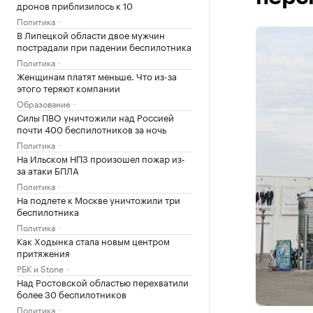
дронов приблизилось к 10
Политика
В Липецкой области двое мужчин
пострадали при падении беспилотника
Политика
Женщинам платят меньше. Что из-за
этого теряют компании
Образование
Силы ПВО уничтожили над Россией
почти 400 беспилотников за ночь
Политика
На Ильском НПЗ произошел пожар из-
за атаки БПЛА
Политика
На подлете к Москве уничтожили три
беспилотника
Политика
Как Ходынка стала новым центром
притяжения
РБК и Stone
Над Ростовской областью перехватили
более 30 беспилотников
Политика