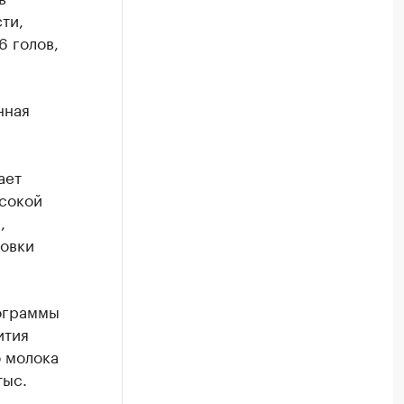
ти,
6 голов,
нная
ает
ысокой
,
товки
рограммы
ития
о молока
тыс.