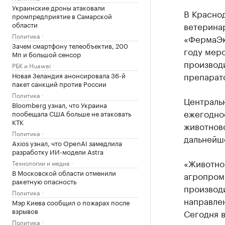
Украинские дроны атаковали
В Красно
промпредприятие в Самарской
области
ветерина
Политика
«ФермаЭк
Зачем смартфону телеобъектив, 200
году мер
Мп и большой сенсор
производ
РБК и Huawei
препарат
Новая Зеландия анонсировала 36-й
пакет санкций против России
Политика
Централь
Bloomberg узнал, что Украина
ежегодно
пообещала США больше не атаковать
КТК
животнов
Политика
дальнейш
Axios узнал, что OpenAI замедлила
разработку ИИ-модели Astra
«Животно
Технологии и медиа
В Московской области отменили
агропром
ракетную опасность
производ
Политика
направле
Мэр Киева сообщил о пожарах после
взрывов
Сегодня в
Политика