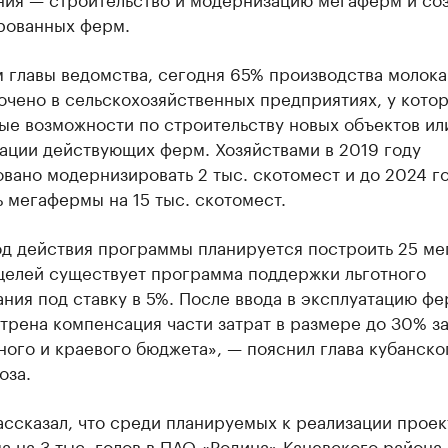
рованных ферм.
 главы ведомства, сегодня 65% производства молока
чено в сельскохозяйственных предприятиях, у котор
ые возможности по строительству новых объектов ил
ации действующих ферм. Хозяйствами в 2019 году
вано модернизировать 2 тыс. скотомест и до 2024 г
 мегафермы на 15 тыс. скотомест.
од действия программы планируется построить 25 ме
 целей существует программа поддержки льготного
ния под ставку в 5%. После ввода в эксплуатацию ф
рена компенсация части затрат в размере до 30% за
ого и краевого бюджета», — пояснил глава кубанско
оза.
ссказал, что среди планируемых к реализации проек
 на 3 тыс. голов в ПАО «Родина» Каневского района,