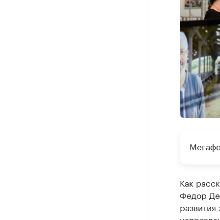
Мегафе
Как расск
Федор Дер
развития 
направле