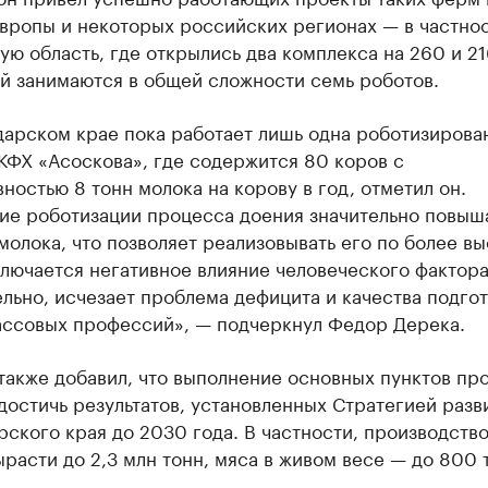
вропы и некоторых российских регионах — в частнос
ю область, где открылись два комплекса на 260 и 21
й занимаются в общей сложности семь роботов.
дарском крае пока работает лишь одна роботизирова
КФХ «Асоскова», где содержится 80 коров с
ностью 8 тонн молока на корову в год, отметил он.
ие роботизации процесса доения значительно повыш
молока, что позволяет реализовывать его по более в
лючается негативное влияние человеческого фактора
льно, исчезает проблема дефицита и качества подго
ассовых профессий», — подчеркнул Федор Дерека.
также добавил, что выполнение основных пунктов п
достичь результатов, установленных Стратегией разв
ского края до 2030 года. В частности, производств
расти до 2,3 млн тонн, мяса в живом весе — до 800 