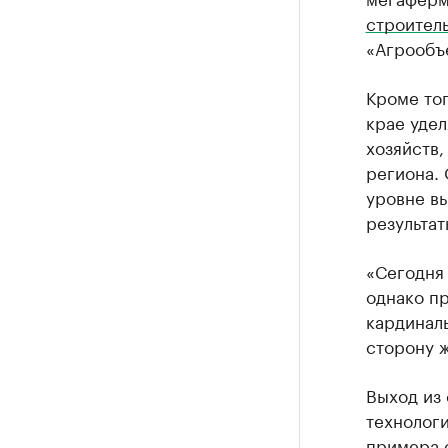
строител
«Агрообъ
Кроме тог
крае уде
хозяйств,
региона. 
уровне в
результат
«Сегодня
однако пр
кардиналь
сторону ж
Выход из
технологи
примера 