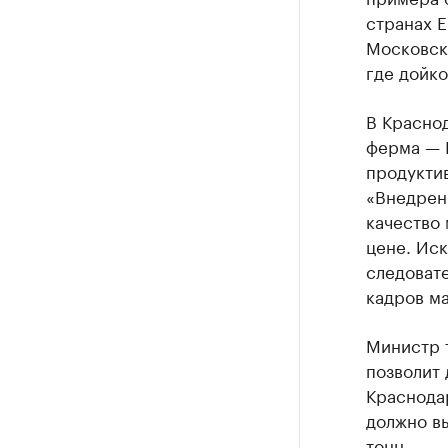
странах Е
Московску
где дойко
В Красно
ферма — 
продуктив
«Внедрен
качество 
цене. Иск
следовате
кадров м
Министр 
позволит 
Краснодар
должно вы
тонн.