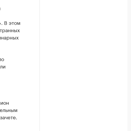
и
. В этом
странных
инарных
ло
ли
гион
дельным
зачете.