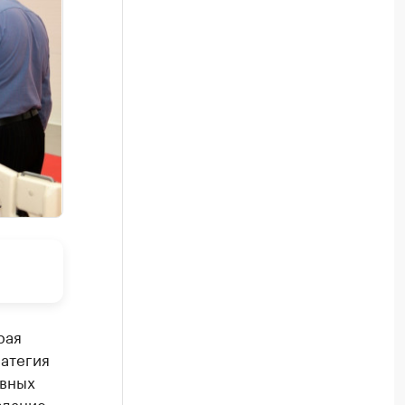
рая
атегия
овных
здание