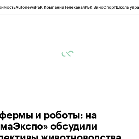
жимость
Autonews
РБК Компании
Телеканал
РБК Вино
Спорт
Школа упра
д
Стиль
Крипто
РБК Бизнес-среда
Дискуссионный клуб
Исследования
К
а контрагентов
Политика
Экономика
Бизнес
Технологии и медиа
Фина
фермы и роботы: на
маЭкспо» обсудили
пективы животноводства