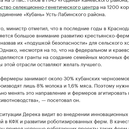
ьство селекционно-генетического центра
на 1200 кор
единение «Кубань» Усть-Лабинского района.
о, министр отметил, что в последние годы в Красно
ляется большое внимание развитию крестьянско-фер
 назвав их «подушкой безопасности» для сельского х
Однако, несмотря на то, что на федеральном и краев
ыделяются гранты на создание семейных молочных ф
ы этой отрасли оставляют желать лучшего.
 фермеры занимают около 30% кубанских черноземов
оизводят лишь 8% молока и 1,6% мяса. Поэтому нужн
но менять это направление и фермеров агитировать 
ивотноводства», — посетовал он.
 ситуации Дерека видит во внедрении инновационных
й в КФХ и развитии роботизированных ферм. В качес
он привел успешно работающих проекты таких ферм 