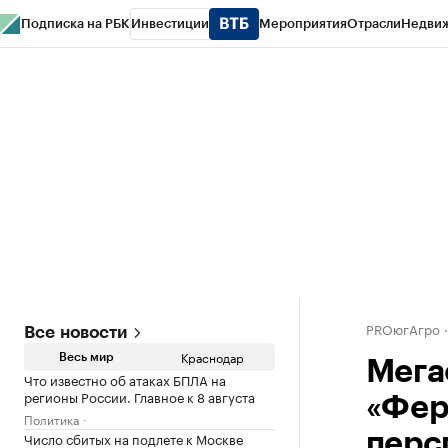
Подписка на РБК
Инвестиции
Мероприятия
Отрасли
Недви
РБК Курсы
РБК Life
Тренды
Визионеры
Национальные проекты
Горо
Газета
Спецпроекты СПб
Конференции СПб
Спецпроекты
Проверк
PROюгАгро
Все новости
Краснодар
Весь мир
Мега
Что известно об атаках БПЛА на
регионы России. Главное к 8 августа
«Фер
Политика
Число сбитых на подлете к Москве
перс