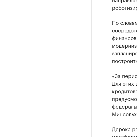
роботизи
По словам
сосредото
финансов
модерниз
запланиро
построить
«За пери
Для этих
кредитова
предусмот
федеральн
Минсельх
Дерека ра
мегаферма