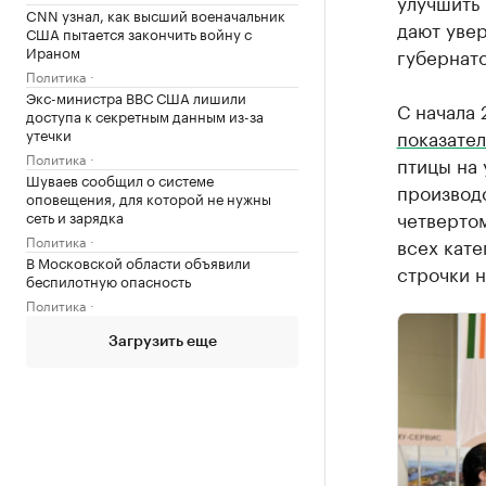
улучшить 
CNN узнал, как высший военачальник
дают увер
США пытается закончить войну с
Ираном
губернат
Политика
Экс-министра ВВС США лишили
С начала
доступа к секретным данным из-за
утечки
показате
Политика
птицы на 
Шуваев сообщил о системе
производс
оповещения, для которой не нужны
четвертом
сеть и зарядка
Политика
всех кате
В Московской области объявили
строчки н
беспилотную опасность
Политика
Загрузить еще