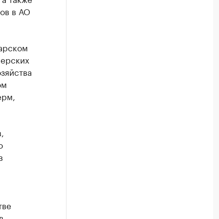
ов в АО
дарском
мерских
озяйства
ом
ерм,
,
о
в
тве
в