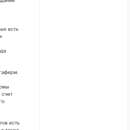
ых есть
и
ода
гаферм.
ермы
 счет
го
тов есть
 а также