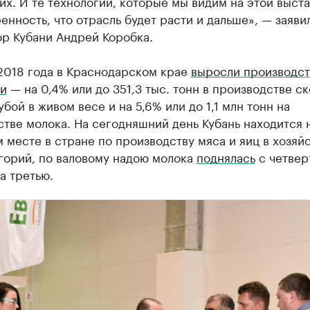
их. И те технологии, которые мы видим на этой выста
енность, что отрасль будет расти и дальше», — заяви
ор Кубани Андрей Коробка.
 2018 года в Краснодарском крае
выросли производс
ли
— на 0,4% или до 351,3 тыс. тонн в производстве ск
убой в живом весе и на 5,6% или до 1,1 млн тонн на
тве молока. На сегодняшний день Кубань находится 
 месте в стране по производству мяса и яиц в хозяй
горий, по валовому надою молока
поднялась
с четвер
а третью.