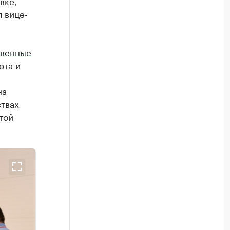
вке,
л вице-
твенные
ота и
на
ствах
той