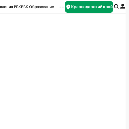
Краснодарский край
вления РБК
РБК Образование
редитные рейтинги
Франшизы
нсы
Рынок наличной валюты