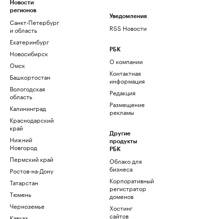
Новости
регионов
Уведомления
Санкт-Петербург
RSS Новости
и область
Екатеринбург
РБК
Новосибирск
О компании
Омск
Контактная
Башкортостан
информация
Вологодская
Редакция
область
Размещение
Калининград
рекламы
Краснодарский
край
Другие
Нижний
продукты
Новгород
РБК
Пермский край
Облако для
бизнеса
Ростов-на-Дону
Корпоративный
Татарстан
регистратор
Тюмень
доменов
Черноземье
Хостинг
сайтов
Кавказ