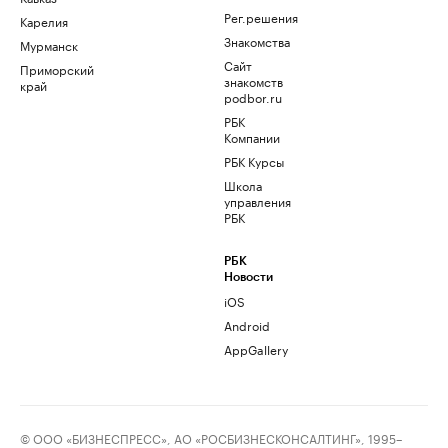
Рег.решения
Карелия
Знакомства
Мурманск
Сайт
Приморский
знакомств
край
podbor.ru
РБК
Компании
РБК Курсы
Школа
управления
РБК
РБК
Новости
iOS
Android
AppGallery
© ООО «БИЗНЕСПРЕСС», АО «РОСБИЗНЕСКОНСАЛТИНГ», 1995–