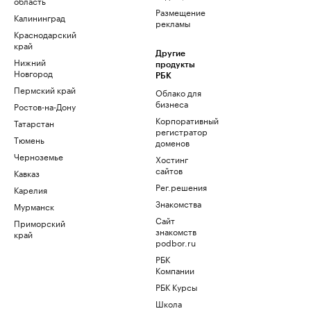
область
Размещение
Калининград
рекламы
Краснодарский
край
Другие
Нижний
продукты
Новгород
РБК
Пермский край
Облако для
бизнеса
Ростов-на-Дону
Корпоративный
Татарстан
регистратор
Тюмень
доменов
Черноземье
Хостинг
сайтов
Кавказ
Рег.решения
Карелия
Знакомства
Мурманск
Сайт
Приморский
знакомств
край
podbor.ru
РБК
Компании
РБК Курсы
Школа