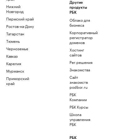
Другие
Нижний
продукты
Новгород
РБК
Пермский край
Облако для
бизнеса
Ростов-на-Дону
Корпоративный
Татарстан
регистратор
Тюмень
доменов
Черноземье
Хостинг
сайтов
Кавказ
Рег.решения
Карелия
Знакомства
Мурманск
Сайт
Приморский
знакомств
край
podbor.ru
РБК
Компании
РБК Курсы
Школа
управления
РБК
РБК