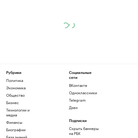
Рубрики
Социальные
сети
Политика
ВКонтакте
Экономика
Одноклассники
Общество
Telegram
Бизнес
Дзен
Технологии и
медиа
Финансы
Подписки
Скрыть баннеры
Биографии
на РБК
База знаний