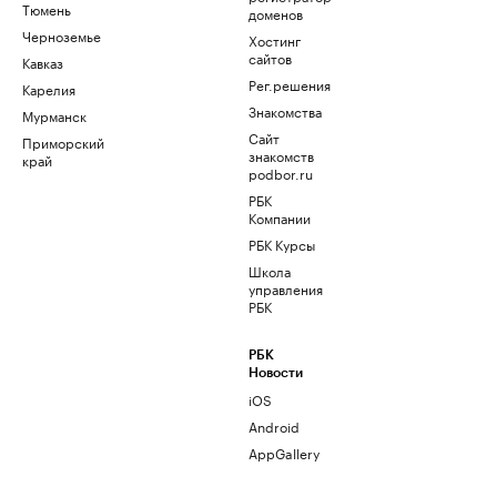
Тюмень
доменов
Черноземье
Хостинг
сайтов
Кавказ
Рег.решения
Карелия
Знакомства
Мурманск
Сайт
Приморский
знакомств
край
podbor.ru
РБК
Компании
РБК Курсы
Школа
управления
РБК
РБК
Новости
iOS
Android
AppGallery