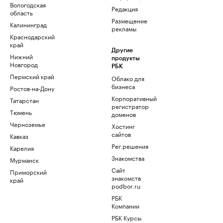
Вологодская
Редакция
область
Размещение
Калининград
рекламы
Краснодарский
край
Другие
Нижний
продукты
Новгород
РБК
Пермский край
Облако для
бизнеса
Ростов-на-Дону
Корпоративный
Татарстан
регистратор
Тюмень
доменов
Черноземье
Хостинг
сайтов
Кавказ
Рег.решения
Карелия
Знакомства
Мурманск
Сайт
Приморский
знакомств
край
podbor.ru
РБК
Компании
РБК Курсы