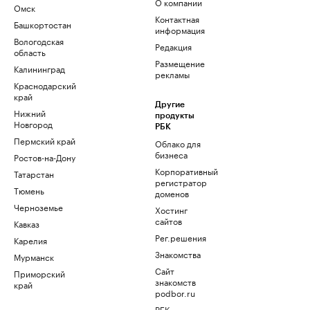
О компании
Омск
Контактная
Башкортостан
информация
Вологодская
Редакция
область
Размещение
Калининград
рекламы
Краснодарский
край
Другие
Нижний
продукты
Новгород
РБК
Пермский край
Облако для
бизнеса
Ростов-на-Дону
Корпоративный
Татарстан
регистратор
Тюмень
доменов
Черноземье
Хостинг
сайтов
Кавказ
Рег.решения
Карелия
Знакомства
Мурманск
Сайт
Приморский
знакомств
край
podbor.ru
РБК