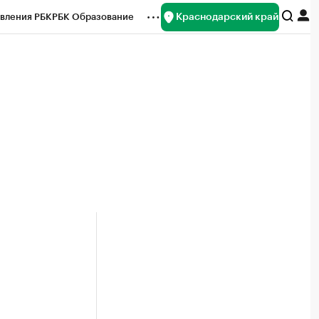
Краснодарский край
вления РБК
РБК Образование
редитные рейтинги
Франшизы
нсы
Рынок наличной валюты