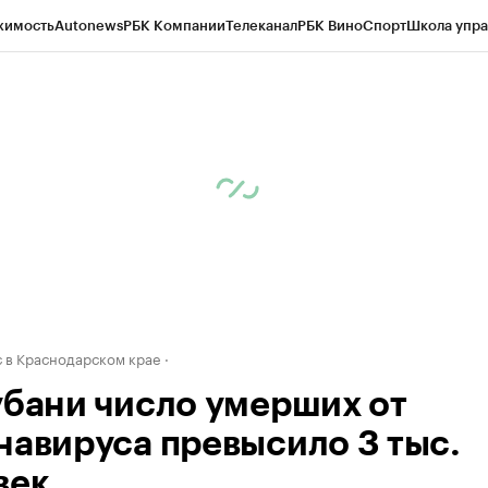
жимость
Autonews
РБК Компании
Телеканал
РБК Вино
Спорт
Школа упра
д
Стиль
Крипто
РБК Бизнес-среда
Дискуссионный клуб
Исследования
К
а контрагентов
Политика
Экономика
Бизнес
Технологии и медиа
Фина
 в Краснодарском крае
убани число умерших от
навируса превысило 3 тыс.
век