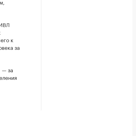
м,
 ИВЛ
х
его к
овека за
 — за
селения