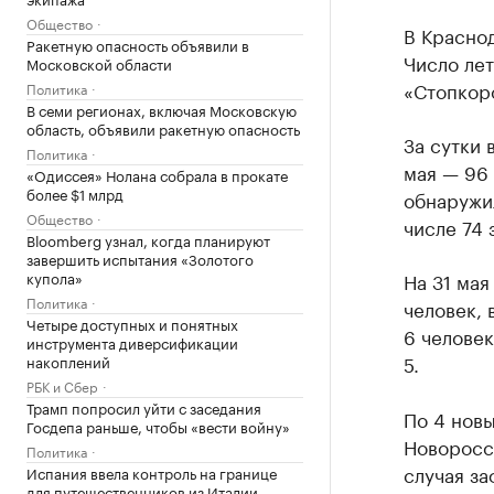
Общество
В Краснод
Ракетную опасность объявили в
Число лет
Московской области
«Стопкор
Политика
В семи регионах, включая Московскую
область, объявили ракетную опасность
За сутки 
Политика
мая — 96 
«Одиссея» Нолана собрала в прокате
более $1 млрд
обнаружил
Общество
числе 74 
Bloomberg узнал, когда планируют
завершить испытания «Золотого
купола»
На 31 мая
Политика
человек, 
Четыре доступных и понятных
6 человек
инструмента диверсификации
5.
накоплений
РБК и Сбер
Трамп попросил уйти с заседания
По 4 новы
Госдепа раньше, чтобы «вести войну»
Новоросс
Политика
случая за
Испания ввела контроль на границе
для путешественников из Италии