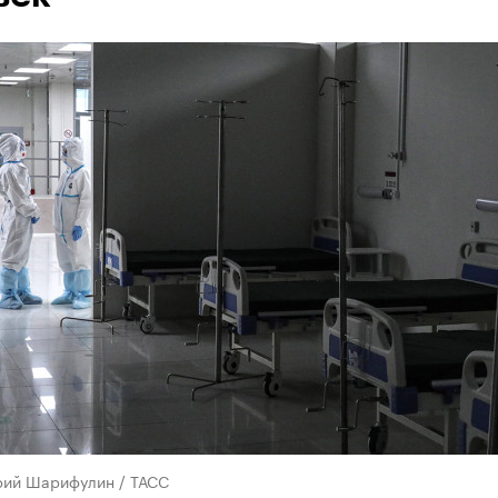
рий Шарифулин / ТАСС