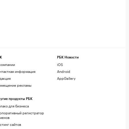
К
РБК Новости
компании
iOS
нтактная информация
Android
дакция
AppGallery
змещение рекламы
угие продукты РБК
лако для бизнеса
рпоративный регистратор
менов
стинг сайтов