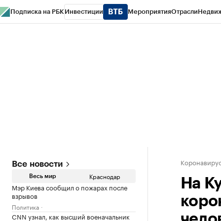
Подписка на РБК
Инвестиции
Мероприятия
Отрасли
Недви
РБК Курсы
РБК Life
Тренды
Визионеры
Национальные проекты
Горо
Газета
Спецпроекты СПб
Конференции СПб
Спецпроекты
Проверк
Коронавирус
Все новости
Краснодар
Весь мир
На К
Мэр Киева сообщил о пожарах после
взрывов
коро
Политика
CNN узнал, как высший военачальник
чело