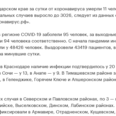
арском крае за сутки от коронавируса умерли 11 чел
альных случаев выросло до 3026, следует из данных 
онавирус.рф».
в регионе COVID-19 заболели 95 человек, за выходные
и 94 человека соответственно. С начала пандемии и
и у 48426 человек. Выздоровели 43419 пациентов, в
за минувшие сутки.
 в Краснодаре наличие инфекции подтвердилось у 20
в Сочи — у 13, в Анапе — у 9. В Тимашевском районе 
, в Геленджике, Горячем Ключе и Апшеронском райо
х случая в Северском и Павловском районах, по 3 — 
ийске, Выселковском, Динском, Лабинском районах. 
фиксировали в Армавире, Отрадненском, Кущевском, 