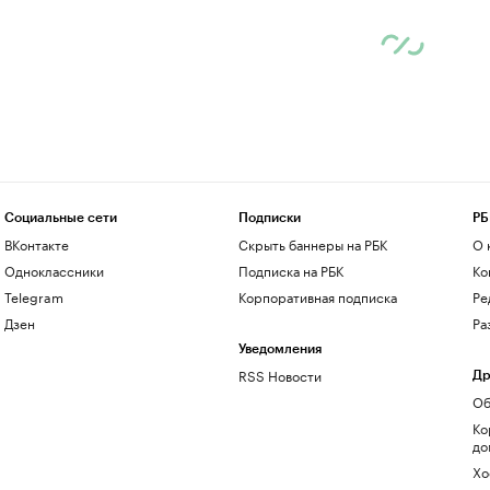
Социальные сети
Подписки
РБ
ВКонтакте
Скрыть баннеры на РБК
О 
Одноклассники
Подписка на РБК
Ко
Telegram
Корпоративная подписка
Ре
Дзен
Ра
Уведомления
RSS Новости
Др
Об
Ко
до
Хо