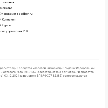
г.решения
акомства
йт знакомств podbor.ru
К Компании
К Курсы
ола управления РБК
регистрации средства массовой информации выдано Федеральной
и сетевого издания «РБК» (свидетельство о регистрации средства
ор) 03.12.2021 за номером ЭЛ №ФС77-82385) сопровождаются