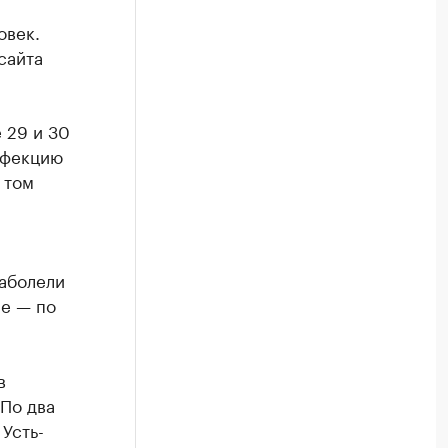
овек.
сайта
 29 и 30
нфекцию
 том
заболели
не — по
в
По два
Усть-