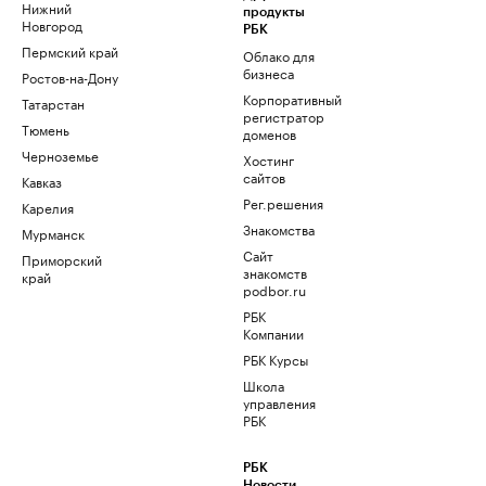
Нижний
продукты
Новгород
РБК
Пермский край
Облако для
бизнеса
Ростов-на-Дону
Корпоративный
Татарстан
регистратор
Тюмень
доменов
Черноземье
Хостинг
сайтов
Кавказ
Рег.решения
Карелия
Знакомства
Мурманск
Сайт
Приморский
знакомств
край
podbor.ru
РБК
Компании
РБК Курсы
Школа
управления
РБК
РБК
Новости