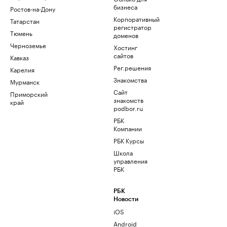
бизнеса
Ростов-на-Дону
Корпоративный
Татарстан
регистратор
Тюмень
доменов
Черноземье
Хостинг
сайтов
Кавказ
Рег.решения
Карелия
Знакомства
Мурманск
Сайт
Приморский
знакомств
край
podbor.ru
РБК
Компании
РБК Курсы
Школа
управления
РБК
РБК
Новости
iOS
Android