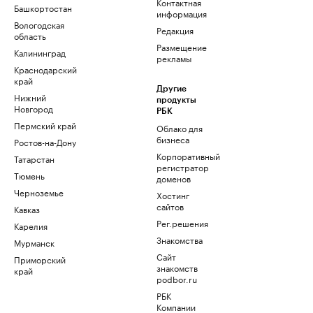
Контактная
Башкортостан
информация
Вологодская
Редакция
область
Размещение
Калининград
рекламы
Краснодарский
край
Другие
Нижний
продукты
Новгород
РБК
Пермский край
Облако для
бизнеса
Ростов-на-Дону
Корпоративный
Татарстан
регистратор
Тюмень
доменов
Черноземье
Хостинг
сайтов
Кавказ
Рег.решения
Карелия
Знакомства
Мурманск
Сайт
Приморский
знакомств
край
podbor.ru
РБК
Компании