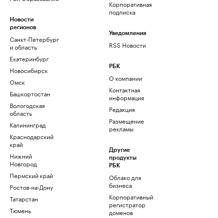
Корпоративная
подписка
Новости
регионов
Уведомления
Санкт-Петербург
RSS Новости
и область
Екатеринбург
РБК
Новосибирск
О компании
Омск
Контактная
Башкортостан
информация
Вологодская
Редакция
область
Размещение
Калининград
рекламы
Краснодарский
край
Другие
Нижний
продукты
Новгород
РБК
Пермский край
Облако для
бизнеса
Ростов-на-Дону
Корпоративный
Татарстан
регистратор
Тюмень
доменов