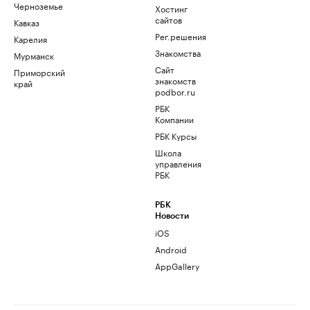
Черноземье
Хостинг
сайтов
Кавказ
Рег.решения
Карелия
Знакомства
Мурманск
Сайт
Приморский
знакомств
край
podbor.ru
РБК
Компании
РБК Курсы
Школа
управления
РБК
РБК
Новости
iOS
Android
AppGallery