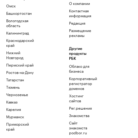
О компании
Омск
Контактная
Башкортостан
информация
Вологодская
Редакция
область
Размещение
Калининград
рекламы
Краснодарский
край
Другие
Нижний
продукты
Новгород
РБК
Пермский край
Облако для
бизнеса
Ростов-на-Дону
Корпоративный
Татарстан
регистратор
Тюмень
доменов
Черноземье
Хостинг
сайтов
Кавказ
Рег.решения
Карелия
Знакомства
Мурманск
Сайт
Приморский
знакомств
край
podbor.ru