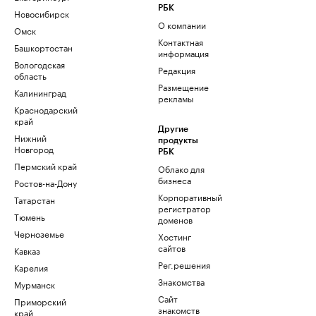
РБК
Новосибирск
О компании
Омск
Контактная
Башкортостан
информация
Вологодская
Редакция
область
Размещение
Калининград
рекламы
Краснодарский
край
Другие
Нижний
продукты
Новгород
РБК
Пермский край
Облако для
бизнеса
Ростов-на-Дону
Корпоративный
Татарстан
регистратор
Тюмень
доменов
Черноземье
Хостинг
сайтов
Кавказ
Рег.решения
Карелия
Знакомства
Мурманск
Сайт
Приморский
знакомств
край