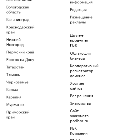
информация
Вологодская
Редакция
область
Размещение
Калининград
рекламы
Краснодарский
край
Другие
Нижний
продукты
Новгород
РБК
Пермский край
Облако для
бизнеса
Ростов-на-Дону
Корпоративный
Татарстан
регистратор
Тюмень
доменов
Черноземье
Хостинг
сайтов
Кавказ
Рег.решения
Карелия
Знакомства
Мурманск
Сайт
Приморский
знакомств
край
podbor.ru
РБК
Компании