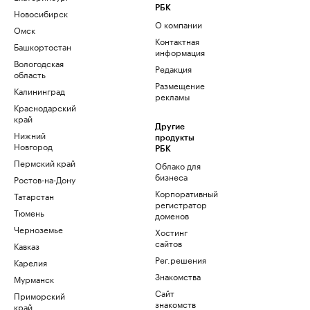
РБК
Новосибирск
О компании
Омск
Контактная
Башкортостан
информация
Вологодская
Редакция
область
Размещение
Калининград
рекламы
Краснодарский
край
Другие
Нижний
продукты
Новгород
РБК
Пермский край
Облако для
бизнеса
Ростов-на-Дону
Корпоративный
Татарстан
регистратор
Тюмень
доменов
Черноземье
Хостинг
сайтов
Кавказ
Рег.решения
Карелия
Знакомства
Мурманск
Сайт
Приморский
знакомств
край