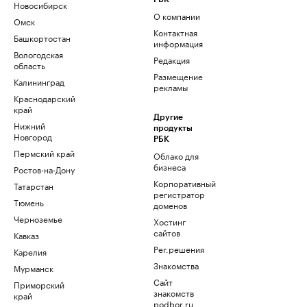
Новосибирск
О компании
Омск
Контактная
Башкортостан
информация
Вологодская
Редакция
область
Размещение
Калининград
рекламы
Краснодарский
край
Другие
Нижний
продукты
Новгород
РБК
Пермский край
Облако для
бизнеса
Ростов-на-Дону
Корпоративный
Татарстан
регистратор
Тюмень
доменов
Черноземье
Хостинг
сайтов
Кавказ
Рег.решения
Карелия
Знакомства
Мурманск
Сайт
Приморский
знакомств
край
podbor.ru