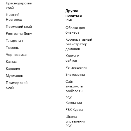
Краснодарский
край
Другие
Нижний
продукты
Новгород
РБК
Пермский край
Облако для
бизнеса
Ростов-на-Дону
Корпоративный
Татарстан
регистратор
Тюмень
доменов
Черноземье
Хостинг
сайтов
Кавказ
Рег.решения
Карелия
Знакомства
Мурманск
Сайт
Приморский
знакомств
край
podbor.ru
РБК
Компании
РБК Курсы
Школа
управления
РБК