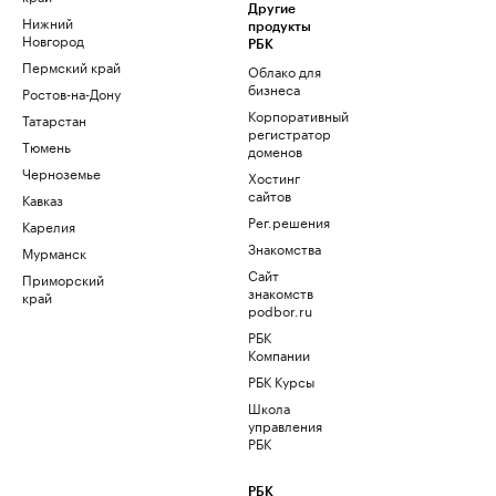
Другие
Нижний
продукты
Новгород
РБК
Пермский край
Облако для
бизнеса
Ростов-на-Дону
Корпоративный
Татарстан
регистратор
Тюмень
доменов
Черноземье
Хостинг
сайтов
Кавказ
Рег.решения
Карелия
Знакомства
Мурманск
Сайт
Приморский
знакомств
край
podbor.ru
РБК
Компании
РБК Курсы
Школа
управления
РБК
РБК