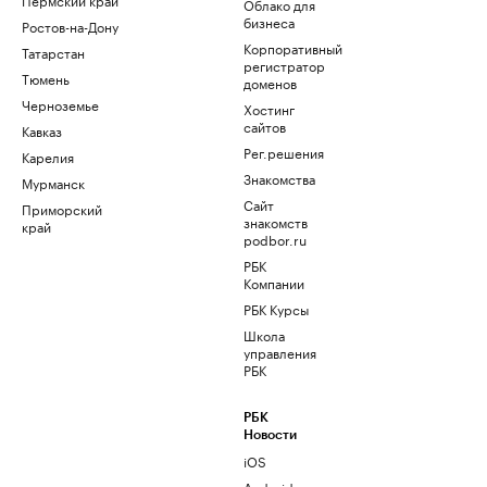
Облако для
бизнеса
Ростов-на-Дону
Корпоративный
Татарстан
регистратор
Тюмень
доменов
Черноземье
Хостинг
сайтов
Кавказ
Рег.решения
Карелия
Знакомства
Мурманск
Сайт
Приморский
знакомств
край
podbor.ru
РБК
Компании
РБК Курсы
Школа
управления
РБК
РБК
Новости
iOS
Android