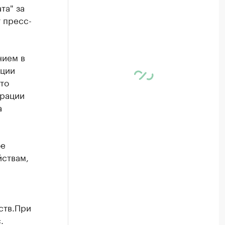
та" за
 пресс-
нием в
пции
то
трации
а
ое
йствам,
ств.При
.