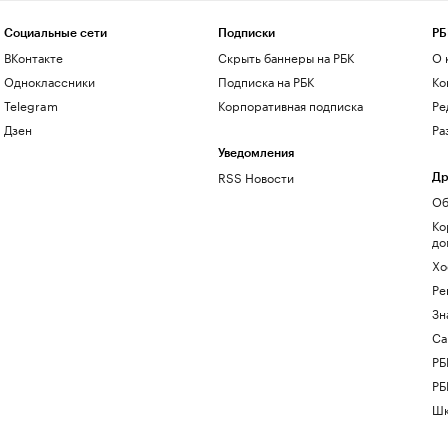
Социальные сети
Подписки
РБ
ВКонтакте
Скрыть баннеры на РБК
О 
Одноклассники
Подписка на РБК
Ко
Telegram
Корпоративная подписка
Ре
Дзен
Ра
Уведомления
RSS Новости
Др
Об
Ко
до
Хо
Ре
Зн
Са
РБ
РБ
Шк