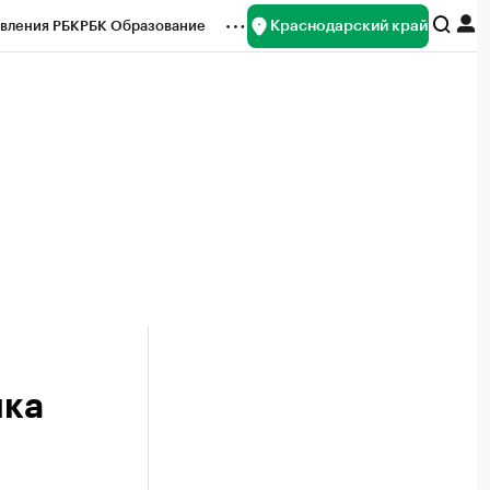
Краснодарский край
вления РБК
РБК Образование
редитные рейтинги
Франшизы
нсы
Рынок наличной валюты
ика