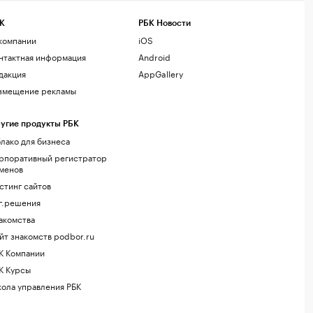
К
РБК Новости
компании
iOS
нтактная информация
Android
дакция
AppGallery
змещение рекламы
угие продукты РБК
лако для бизнеса
рпоративный регистратор
менов
стинг сайтов
г.решения
акомства
йт знакомств podbor.ru
К Компании
К Курсы
ола управления РБК