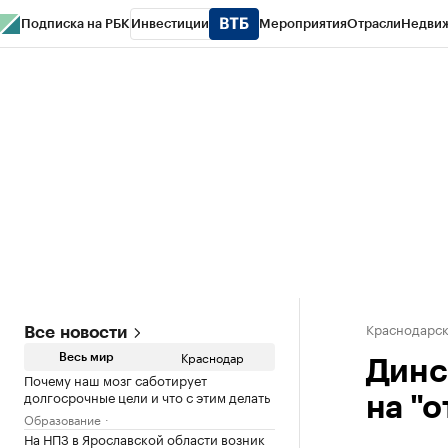
Подписка на РБК
Инвестиции
Мероприятия
Отрасли
Недви
РБК Курсы
РБК Life
Тренды
Визионеры
Национальные проекты
Горо
Газета
Спецпроекты СПб
Конференции СПб
Спецпроекты
Проверк
Краснодарск
Все новости
Краснодар
Весь мир
Динс
Почему наш мозг саботирует
долгосрочные цели и что с этим делать
на "о
Образование
На НПЗ в Ярославской области возник