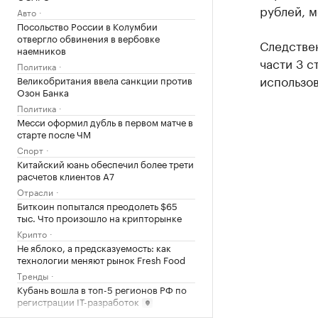
рублей, 
Авто
Посольство России в Колумбии
отвергло обвинения в вербовке
Следстве
наемников
части 3 с
Политика
использо
Великобритания ввела санкции против
Озон Банка
Политика
Месси оформил дубль в первом матче в
старте после ЧМ
Спорт
Китайский юань обеспечил более трети
расчетов клиентов А7
Отрасли
Биткоин попытался преодолеть $65
тыс. Что произошло на крипторынке
Крипто
Не яблоко, а предсказуемость: как
технологии меняют рынок Fresh Food
Тренды
Кубань вошла в топ-5 регионов РФ по
регистрации IТ-разработок
Краснодарский край