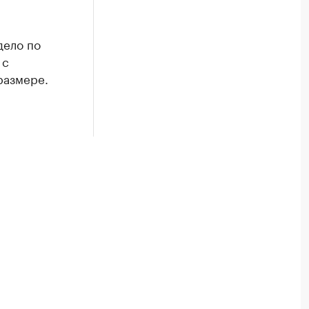
дело по
 с
размере.