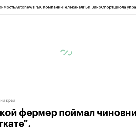
жимость
Autonews
РБК Компании
Телеканал
РБК Вино
Спорт
Школа упра
д
Стиль
Крипто
РБК Бизнес-среда
Дискуссионный клуб
Исследования
К
а контрагентов
Политика
Экономика
Бизнес
Технологии и медиа
Фина
ий край
кой фермер поймал чиновн
ткате".