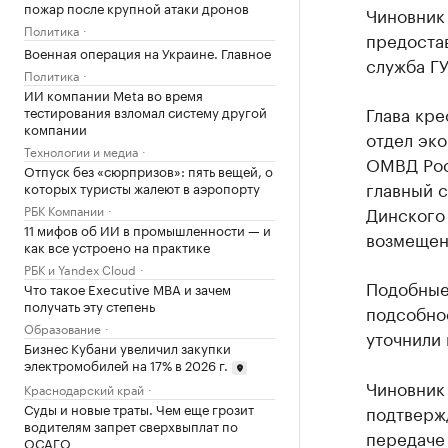
пожар после крупной атаки дронов
Чиновник 
Политика
предостав
Военная операция на Украине. Главное
служба Г
Политика
ИИ компании Meta во время
Глава кре
тестирования взломал систему другой
компании
отдел эк
Технологии и медиа
ОМВД Рос
Отпуск без «сюрпризов»: пять вещей, о
главный 
которых туристы жалеют в аэропорту
РБК Компании
Динского 
11 мифов об ИИ в промышленности — и
возмещени
как все устроено на практике
РБК и Yandex Cloud
Подобные
Что такое Executive MBA и зачем
получать эту степень
подсобно
Образование
уточнили 
Бизнес Кубани увеличил закупки
электромобилей на 17% в 2026 г.
Чиновник 
Краснодарский край
Суды и новые траты. Чем еще грозит
подтверж
водителям запрет сверхвыплат по
передаче 
ОСАГО