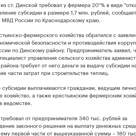
из ст. Динской требовал у фермера 20 % в виде "отка
ление субсидии в размере 1,7 млн. рублей, сообщает
У МВД России по Краснодарскому краю.
стьянско-фермерского хозяйства обратился с заявле
ономической безопасности и противодействия корру
сии по Динскому району. Предприниматель заявил, ч
специалист управления сельского хозяйства админис
района требует от него деньги за выдачу субсидии н
е части затрат при строительстве теплиц.
 субсидии выплачиваются гражданам, ведущим личн
е хозяйство, а также крестьянским фермерским хозя
в ведомстве.
требовал от предпринимателя 340 тыс. рублей за
дение законного решения на выплату денежных сред
ему первой части от вышеуказанной суммы – 180 тыс