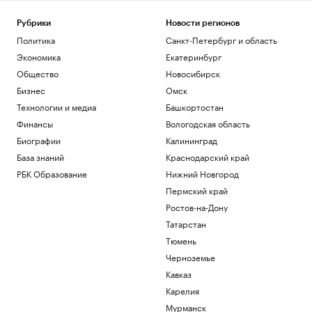
Синоптики предупредили москвичей о
дождях в четверг и пятницу
Рубрики
Новости регионов
Политика
Санкт-Петербург и область
Общество
Атаки и эвакуации на объектах
Экономика
Екатеринбург
Wildberries. Главное на 6 августа
Общество
Новосибирск
Бизнес
Бизнес
Омск
Выдачи ипотеки в июле сократились на
Технологии и медиа
Башкортостан
четверть после спада ажиотажа
Финансы
Вологодская область
Финансы
FT узнала об обучении картелей
Биографии
Калининград
Колумбии применению дронов в ВСУ
База знаний
Краснодарский край
Политика
РБК Образование
Нижний Новгород
Пермский край
Загрузить еще
Ростов-на-Дону
Татарстан
Тюмень
Черноземье
Кавказ
Карелия
Мурманск