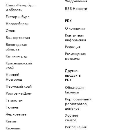
Уведомления
Санкт-Петербург
RSS Новости
и область
Екатеринбург
РБК
Новосибирск
О компании
Омск
Контактная
Башкортостан
информация
Вологодская
Редакция
область
Размещение
Калининград
рекламы
Краснодарский
край
Другие
Нижний
продукты
Новгород
РБК
Пермский край
Облако для
бизнеса
Ростов-на-Дону
Корпоративный
Татарстан
регистратор
Тюмень
доменов
Черноземье
Хостинг
сайтов
Кавказ
Рег.решения
Карелия