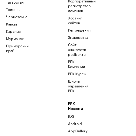
Корпоративный
Татарстан
регистратор
Тюмень
доменов
Черноземье
Хостинг
сайтов
Кавказ
Рег.решения
Карелия
Знакомства
Мурманск
Сайт
Приморский
знакомств
край
podbor.ru
РБК
Компании
РБК Курсы
Школа
управления
РБК
РБК
Новости
iOS
Android
AppGallery