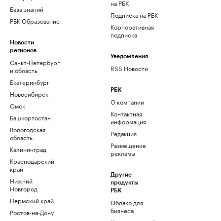
на РБК
База знаний
Подписка на РБК
РБК Образование
Корпоративная
подписка
Новости
регионов
Уведомления
Санкт-Петербург
RSS Новости
и область
Екатеринбург
РБК
Новосибирск
О компании
Омск
Контактная
Башкортостан
информация
Вологодская
Редакция
область
Размещение
Калининград
рекламы
Краснодарский
край
Другие
Нижний
продукты
Новгород
РБК
Пермский край
Облако для
бизнеса
Ростов-на-Дону