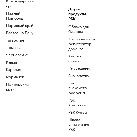
Краснодарский
край
Другие
Нижний
продукты
Новгород
РБК
Пермский край
Облако для
бизнеса
Ростов-на-Дону
Корпоративный
Татарстан
регистратор
Тюмень
доменов
Черноземье
Хостинг
сайтов
Кавказ
Рег.решения
Карелия
Знакомства
Мурманск
Сайт
Приморский
знакомств
край
podbor.ru
РБК
Компании
РБК Курсы
Школа
управления
РБК