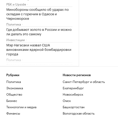
РБК и Upside
Минобороны сообщило об ударах по
складам с горючим в Одессе и
Черноморске
Политика
Где добывают золото в России и можно
ли делать это самому
Инвестиции
Мэр Нагасаки назвал США
виновниками ядерной бомбардировки
города
Политика
Володин призвал регионы изучить опыт
запрета вейпов
Общество
Рубрики
Новости регионов
Гастрогид по Центральной России:
Политика
Санкт-Петербург и область
сыры, крокодилы и органический сидр
Экономика
Екатеринбург
РБК и РСХБ
Общество
Новосибирск
В Румынии затопили четыре баржи в
рукаве Дуная для подачи воды на АЭС
Бизнес
Омск
Общество
Технологии и медиа
Башкортостан
Десятки человек погибли при лобовом
Финансы
Вологодская область
ДТП с двумя автобусами в Нигере