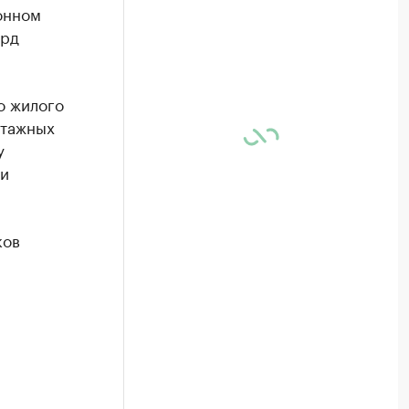
онном
лрд
о жилого
этажных
у
 и
ков