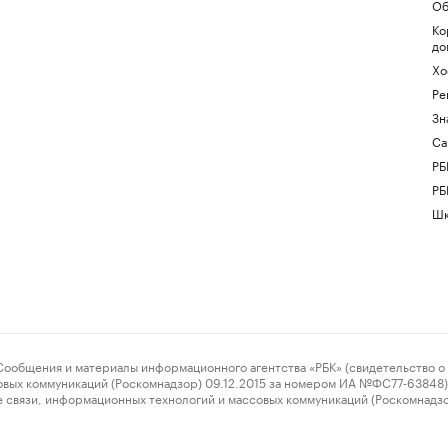
Об
Ко
до
Хо
Ре
Зн
Са
РБ
РБ
Шк
ения и материалы информационного агентства «РБК» (свидетельство о 
овых коммуникаций (Роскомнадзор) 09.12.2015 за номером ИА №ФС77-63848) 
 связи, информационных технологий и массовых коммуникаций (Роскомнадз