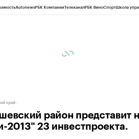
жимость
Autonews
РБК Компании
Телеканал
РБК Вино
Спорт
Школа упра
д
Стиль
Крипто
РБК Бизнес-среда
Дискуссионный клуб
Исследования
К
а контрагентов
Политика
Экономика
Бизнес
Технологии и медиа
Фина
ий край
шевский район представит 
и-2013" 23 инвестпроекта.