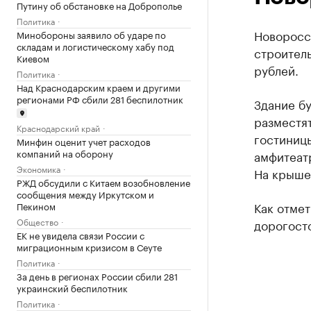
Путину об обстановке на Доброполье
Политика
Новоросс
Минобороны заявило об ударе по
складам и логистическому хабу под
строител
Киевом
рублей.
Политика
Над Краснодарским краем и другими
регионами РФ сбили 281 беспилотник
Здание бу
разместят
Краснодарский край
гостиницы
Минфин оценит учет расходов
компаний на оборону
амфитеатр
Экономика
На крыше
РЖД обсудили с Китаем возобновление
сообщения между Иркутском и
Как отмет
Пекином
Общество
дорогост
ЕК не увидела связи России с
миграционным кризисом в Сеуте
Политика
За день в регионах России сбили 281
украинский беспилотник
Политика