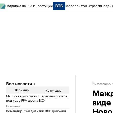
Подписка на РБК
Инвестиции
Мероприятия
Отрасли
Недви
РБК Курсы
РБК Life
Тренды
Визионеры
Национальные проекты
Горо
Газета
Спецпроекты СПб
Конференции СПб
Спецпроекты
Проверк
Краснодарск
Все новости
Краснодар
Весь мир
Межд
Машина врио главы Шебекино попала
под удар FPV‑дрона ВСУ
виде
Политика
Командир 76-й дивизии ВДВ доложил
Ново