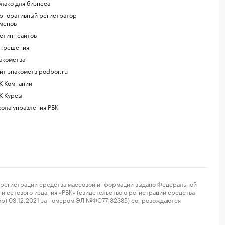
лако для бизнеса
рпоративный регистратор
менов
стинг сайтов
г.решения
акомства
йт знакомств podbor.ru
К Компании
К Курсы
ола управления РБК
регистрации средства массовой информации выдано Федеральной
и сетевого издания «РБК» (свидетельство о регистрации средства
ор) 03.12.2021 за номером ЭЛ №ФС77-82385) сопровождаются