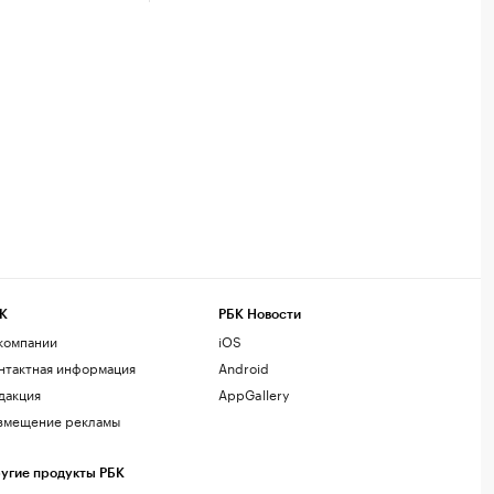
К
РБК Новости
компании
iOS
нтактная информация
Android
дакция
AppGallery
змещение рекламы
угие продукты РБК