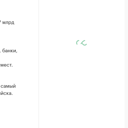
7 млрд
 банки,
 мест.
 самый
йска.