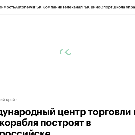
жимость
Autonews
РБК Компании
Телеканал
РБК Вино
Спорт
Школа упра
д
Стиль
Крипто
РБК Бизнес-среда
Дискуссионный клуб
Исследования
К
а контрагентов
Политика
Экономика
Бизнес
Технологии и медиа
Фина
ий край
ународный центр торговли 
 корабля построят в
российске.