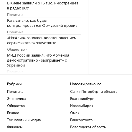
В Киеве заявили о 16 тыс. иностранцев
в рядах ВСУ
Политика
Fars узнало, как будет
контролироваться Ормузский пролив
Политика
«ИжАвиа» занялась восстановлением
сертификата эксплуатанта
Общество
МИД России заявил, что Армения
демонстративно «заигрывает» с
Украиной
Политика
Зачем инвестировать в торговые
пространства на первых этажах
Рубрики
Новости регионов
РБК и ПИК Серия плюс
Политика
Санкт-Петербург и область
Как принять квартиру в новостройке и
Экономика
Екатеринбург
не пропустить дефекты
Общество
Новосибирск
РБК Компании
Минобороны показало удар «Гераней»
Бизнес
Омск
по локомотиву и подстанции ВСУ
Технологии и медиа
Башкортостан
Политика
Финансы
Вологодская область
Александрова первой вышла в