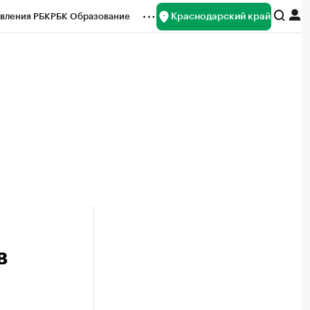
Краснодарский край
вления РБК
РБК Образование
редитные рейтинги
Франшизы
нсы
Рынок наличной валюты
в