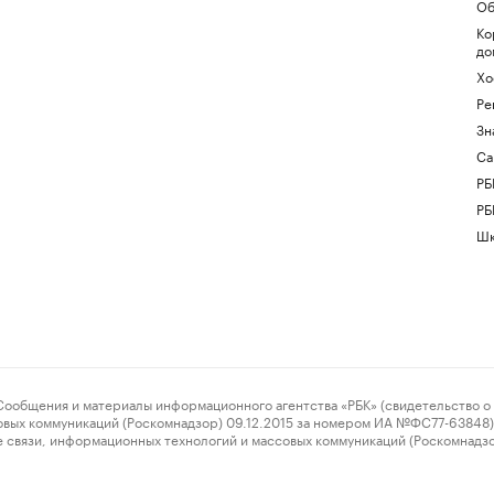
Об
Ко
до
Хо
Ре
Зн
Са
РБ
РБ
Шк
ения и материалы информационного агентства «РБК» (свидетельство о 
овых коммуникаций (Роскомнадзор) 09.12.2015 за номером ИА №ФС77-63848) 
 связи, информационных технологий и массовых коммуникаций (Роскомнадз