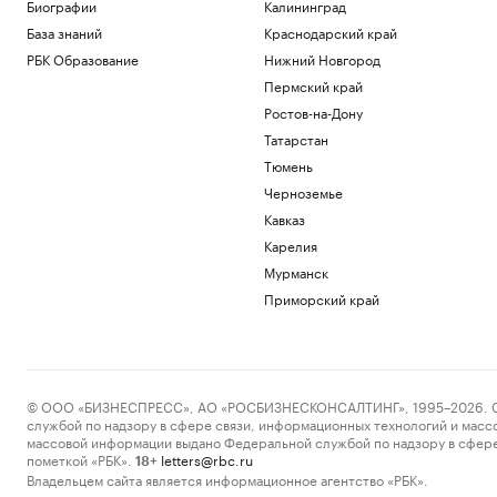
Биографии
Калининград
четвертый круг «тысячника» WTA в
Торонто
База знаний
Краснодарский край
Спорт
РБК Образование
Нижний Новгород
Балицкий сообщил об ударе дрона ВСУ
Пермский край
по рейсовому автобусу
Ростов-на-Дону
Политика
Зачем экономике России нужна
Татарстан
товарная биржа
Тюмень
РБК и Петербургская Биржа
Черноземье
Посольство Украины сообщило о
Кавказ
повреждении украинского памятника в
Польше
Карелия
Политика
Мурманск
Бывший сотрудник Google запустил
Приморский край
сервис, пародирующий работу чат-
бота
Тренды
Загрузить еще
© ООО «БИЗНЕСПРЕСС», АО «РОСБИЗНЕСКОНСАЛТИНГ», 1995–2026. Сообщ
службой по надзору в сфере связи, информационных технологий и масс
массовой информации выдано Федеральной службой по надзору в сфере
пометкой «РБК».
letters@rbc.ru
18+
Владельцем сайта является информационное агентство «РБК».