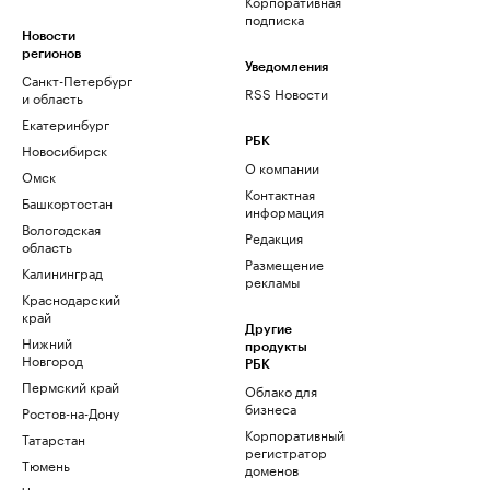
Корпоративная
подписка
Новости
регионов
Уведомления
Санкт-Петербург
RSS Новости
и область
Екатеринбург
РБК
Новосибирск
О компании
Омск
Контактная
Башкортостан
информация
Вологодская
Редакция
область
Размещение
Калининград
рекламы
Краснодарский
край
Другие
Нижний
продукты
Новгород
РБК
Пермский край
Облако для
бизнеса
Ростов-на-Дону
Корпоративный
Татарстан
регистратор
Тюмень
доменов