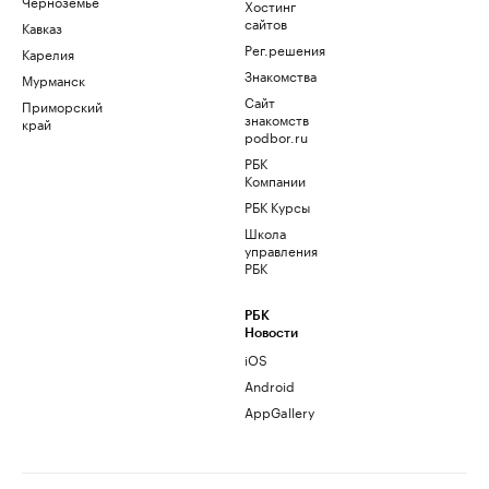
Черноземье
Хостинг
сайтов
Кавказ
Рег.решения
Карелия
Знакомства
Мурманск
Сайт
Приморский
знакомств
край
podbor.ru
РБК
Компании
РБК Курсы
Школа
управления
РБК
РБК
Новости
iOS
Android
AppGallery