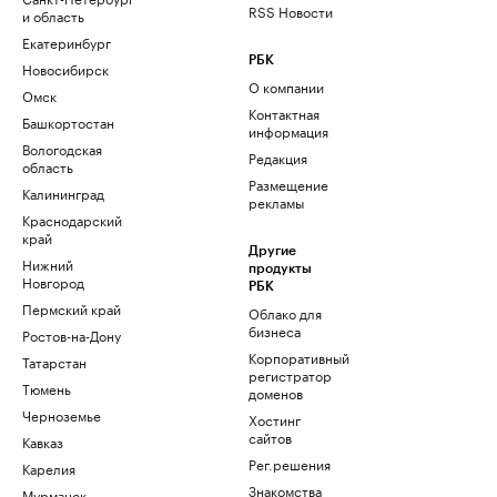
RSS Новости
и область
Екатеринбург
РБК
Новосибирск
О компании
Омск
Контактная
Башкортостан
информация
Вологодская
Редакция
область
Размещение
Калининград
рекламы
Краснодарский
край
Другие
Нижний
продукты
Новгород
РБК
Пермский край
Облако для
бизнеса
Ростов-на-Дону
Корпоративный
Татарстан
регистратор
Тюмень
доменов
Черноземье
Хостинг
сайтов
Кавказ
Рег.решения
Карелия
Знакомства
Мурманск