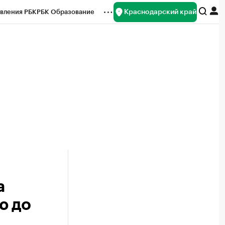
Краснодарский край
вления РБК
РБК Образование
редитные рейтинги
Франшизы
нсы
Рынок наличной валюты
а
ю до