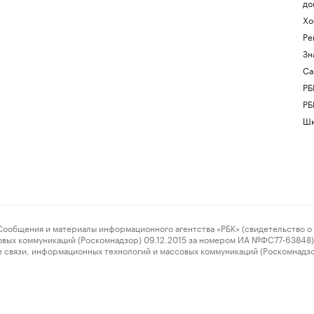
до
Хо
Ре
Зн
Са
РБ
РБ
Шк
ения и материалы информационного агентства «РБК» (свидетельство о 
овых коммуникаций (Роскомнадзор) 09.12.2015 за номером ИА №ФС77-63848) 
 связи, информационных технологий и массовых коммуникаций (Роскомнадз