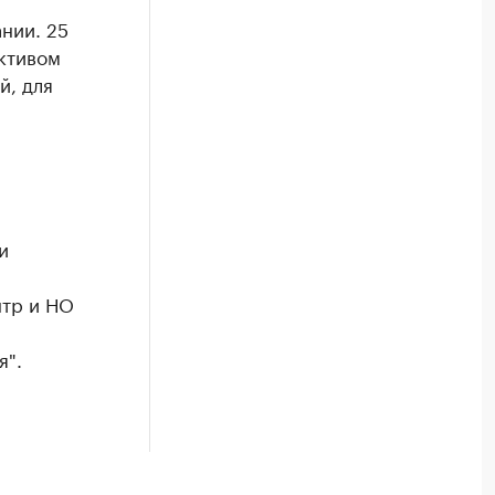
нии. 25
ктивом
й, для
и
нтр и НО
я".