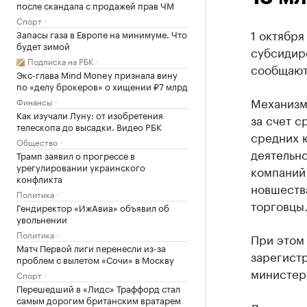
после скандала с продажей прав ЧМ
Спорт
1 октября
Запасы газа в Европе на минимуме. Что
будет зимой
субсидир
Подписка на РБК
сообщают
Экс-глава Mind Money признала вину
по «делу брокеров» о хищении ₽7 млрд
Механизм
Финансы
Как изучали Луну: от изобретения
за счет с
телескопа до высадки. Видео РБК
средних 
Общество
деятельно
Трамп заявил о прогрессе в
урегулировании украинского
компаний
конфликта
новшества
Политика
торговцы
Гендиректор «ИжАвиа» объявил об
увольнении
Политика
При этом
Матч Первой лиги перенесли из-за
зарегистр
проблем с вылетом «Сочи» в Москву
министер
Спорт
Перешедший в «Лидс» Траффорд стал
самым дорогим британским вратарем