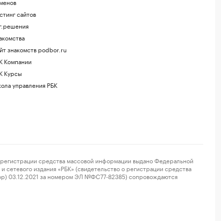
менов
стинг сайтов
г.решения
акомства
йт знакомств podbor.ru
К Компании
К Курсы
ола управления РБК
регистрации средства массовой информации выдано Федеральной
и сетевого издания «РБК» (свидетельство о регистрации средства
ор) 03.12.2021 за номером ЭЛ №ФС77-82385) сопровождаются