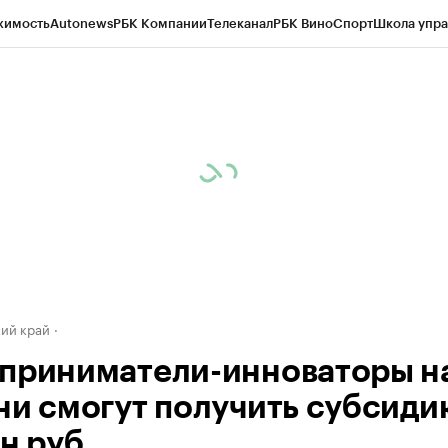
жимость
Autonews
РБК Компании
Телеканал
РБК Вино
Спорт
Школа упра
д
Стиль
Крипто
РБК Бизнес-среда
Дискуссионный клуб
Исследования
К
а контрагентов
Политика
Экономика
Бизнес
Технологии и медиа
Фина
ий край
приниматели-инноваторы н
ни смогут получить субсиди
н руб.