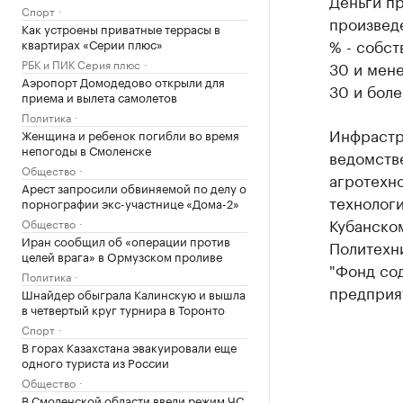
Деньги пр
Спорт
произвед
Как устроены приватные террасы в
% - собст
квартирах «Серии плюс»
РБК и ПИК Серия плюс
30 и мене
Аэропорт Домодедово открыли для
30 и более
приема и вылета самолетов
Политика
Инфрастру
Женщина и ребенок погибли во время
непогоды в Смоленске
ведомстве
Общество
агротехно
Арест запросили обвиняемой по делу о
технологи
порнографии экс-участнице «Дома-2»
Кубанско
Общество
Иран сообщил об «операции против
Политехн
целей врага» в Ормузском проливе
"Фонд со
Политика
предприят
Шнайдер обыграла Калинскую и вышла
в четвертый круг турнира в Торонто
Спорт
В горах Казахстана эвакуировали еще
одного туриста из России
Общество
В Смоленской области ввели режим ЧС