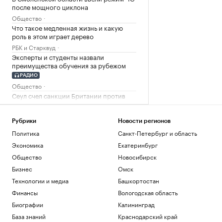
после мощного циклона
Общество
Что такое медленная жизнь и какую
роль в этом играет дерево
РБК и Старквуд
Эксперты и студенты назвали
преимущества обучения за рубежом
РАДИО
Общество
Сеул счел санкции Британии против
России угрозой своей
энергобезопасности
Рубрики
Новости регионов
Политика
Политика
Санкт-Петербург и область
Загрузить еще
Экономика
Екатеринбург
Общество
Новосибирск
Бизнес
Омск
Технологии и медиа
Башкортостан
Финансы
Вологодская область
Биографии
Калининград
База знаний
Краснодарский край