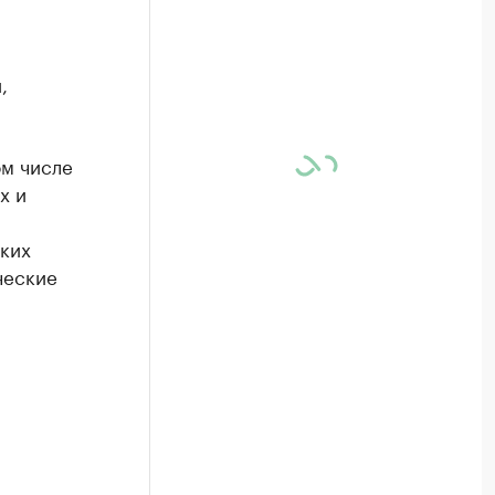
,
ом числе
х и
аких
ческие