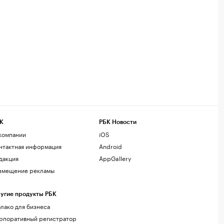
К
РБК Новости
компании
iOS
нтактная информация
Android
дакция
AppGallery
змещение рекламы
угие продукты РБК
лако для бизнеса
рпоративный регистратор