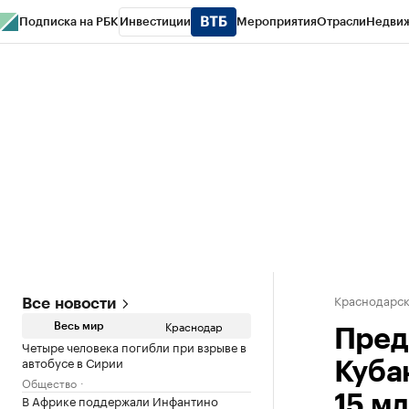
Подписка на РБК
Инвестиции
Мероприятия
Отрасли
Недви
РБК Курсы
РБК Life
Тренды
Визионеры
Национальные проекты
Горо
Газета
Спецпроекты СПб
Конференции СПб
Спецпроекты
Проверк
Краснодарск
Все новости
Краснодар
Весь мир
Пред
Четыре человека погибли при взрыве в
автобусе в Сирии
Куба
Общество
В Африке поддержали Инфантино
15 мл