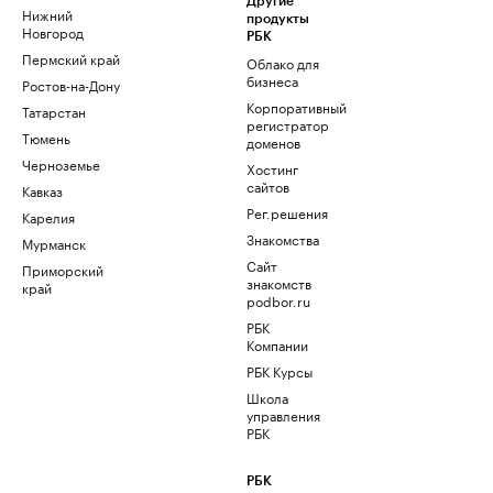
Другие
Нижний
продукты
Новгород
РБК
Пермский край
Облако для
бизнеса
Ростов-на-Дону
Корпоративный
Татарстан
регистратор
Тюмень
доменов
Черноземье
Хостинг
сайтов
Кавказ
Рег.решения
Карелия
Знакомства
Мурманск
Сайт
Приморский
знакомств
край
podbor.ru
РБК
Компании
РБК Курсы
Школа
управления
РБК
РБК