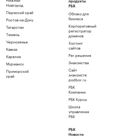
продукты
Новгород
РБК
Пермский край
Облако для
бизнеса
Ростов-на-Дону
Корпоративный
Татарстан
регистратор
Тюмень
доменов
Черноземье
Хостинг
сайтов
Кавказ
Рег.решения
Карелия
Знакомства
Мурманск
Сайт
Приморский
знакомств
край
podbor.ru
РБК
Компании
РБК Курсы
Школа
управления
РБК
РБК
Новости