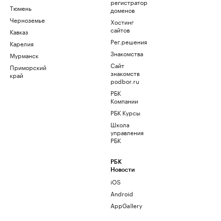
регистратор
Тюмень
доменов
Черноземье
Хостинг
сайтов
Кавказ
Рег.решения
Карелия
Знакомства
Мурманск
Сайт
Приморский
знакомств
край
podbor.ru
РБК
Компании
РБК Курсы
Школа
управления
РБК
РБК
Новости
iOS
Android
AppGallery