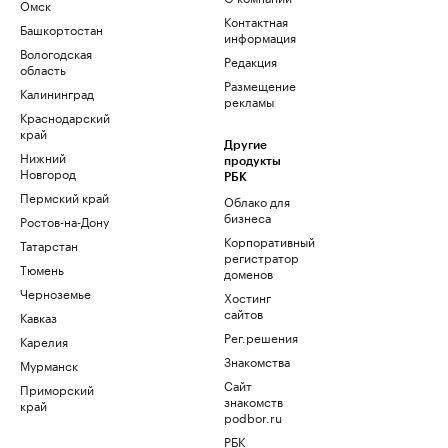
Омск
Контактная
Башкортостан
информация
Вологодская
Редакция
область
Размещение
Калининград
рекламы
Краснодарский
край
Другие
Нижний
продукты
Новгород
РБК
Пермский край
Облако для
бизнеса
Ростов-на-Дону
Корпоративный
Татарстан
регистратор
Тюмень
доменов
Черноземье
Хостинг
сайтов
Кавказ
Рег.решения
Карелия
Знакомства
Мурманск
Сайт
Приморский
знакомств
край
podbor.ru
РБК